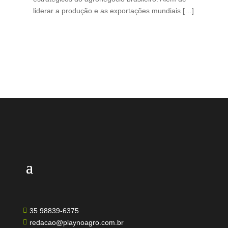
liderar a produção e as exportações mundiais […]
pro
35 98839-6375

redacao@playnoagro.com.br
