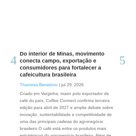
Do interior de Minas, movimento
Ca
conecta campo, exportação e
me
consumidores para fortalecer a
no
cafeicultura brasileira
Tha
Thamires Benetório
|
jul 29, 2026
Doc
Criado em Varginha, maior polo exportador de
Chi
café do país, Coffee Connect confirma terceira
per
edição para abril de 2027 e amplia debate sobre
pod
inovação, sustentabilidade e competitividade de
int
uma das principais cadeias do agronegócio
con
brasileiro O café está entre os produtos mais
exp
estratégicos do agronegócio brasileiro. Além de
des