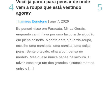
Você já parou para pensar de onde
Do
vem a roupa que está vestindo
co
agora?
co
caf
Thamires Benetório
|
ago 7, 2026
Tha
Eu pensei nisso em Paracatu, Minas Gerais,
enquanto caminhava por uma lavoura de algodão
Cri
em plena colheita. A gente abre o guarda-roupa,
caf
escolhe uma camiseta, uma camisa, uma calça
edi
jeans. Sente o tecido, olha a cor, pensa no
ino
modelo. Mas quase nunca pensa na lavoura. E
uma
talvez esse seja um dos grandes distanciamentos
bra
entre o […]
est
lid