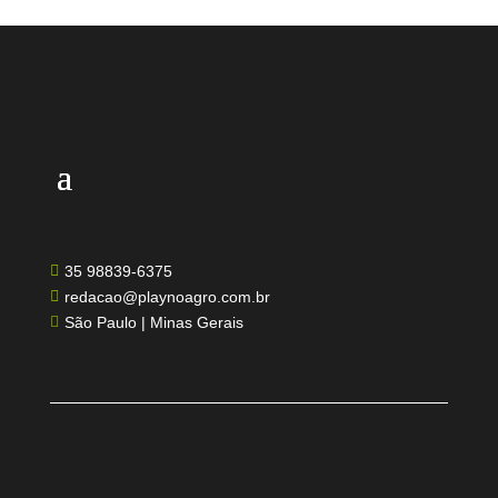
35 98839-6375

redacao@playnoagro.com.br

São Paulo | Minas Gerais
