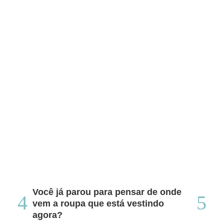
Você já parou para pensar de onde
Do
vem a roupa que está vestindo
co
agora?
co