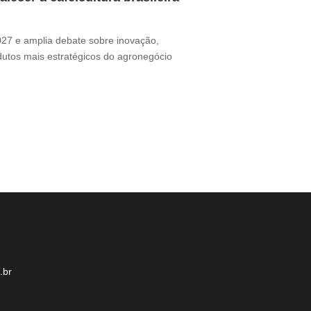
Thamires Benetór
2027 e amplia debate sobre inovação,
Documentário perc
odutos mais estratégicos do agronegócio
sua presença no m
desafio ganha for
.br