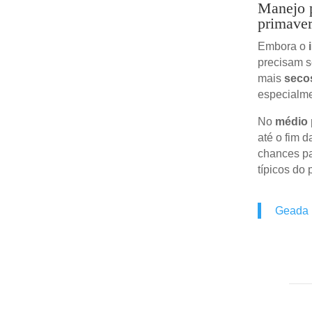
Manejo p
primave
Embora o
precisam s
mais
seco
especialme
No
médio 
até o fim 
chances p
típicos do
Geada n