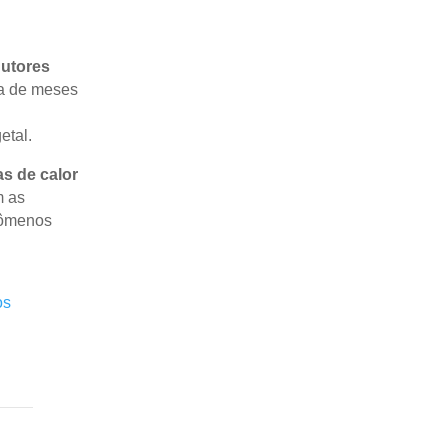
utores
va de meses
etal.
s de calor
m as
ômenos
os