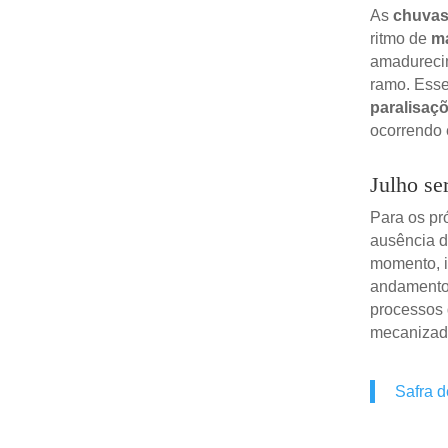
As
chuva
ritmo de
ma
amadurec
ramo. Esse
paralisaç
ocorrendo 
Julho se
Para os pr
ausência 
momento, i
andamento
processos
mecanizad
Safra 