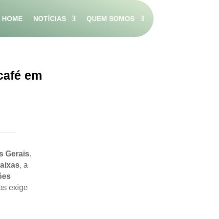
HOME
NOTÍCIAS
QUEM SOMOS
 café em
s Gerais
.
aixas
, a
ões
as exige