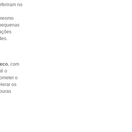
erferiram no
mesmo
pequenas
tações
des.
eco
, com
té o
ometer o
lerar os
ouras