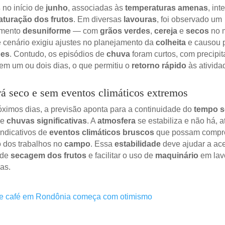
s
no início de
junho
, associadas às
temperaturas amenas
, int
turação dos frutos
. Em diversas
lavouras
, foi observado um
imento
desuniforme
— com
grãos verdes
,
cereja
e
secos
no 
 cenário exigiu ajustes no planejamento da
colheita
e causou 
ões
. Contudo, os episódios de
chuva
foram curtos, com precipi
em um ou dois dias, o que permitiu o
retorno rápido
às ativida
rá seco e sem eventos climáticos extremos
óximos dias, a previsão aponta para a continuidade do
tempo s
de
chuvas significativas
. A
atmosfera
se estabiliza e não há, a
ndicativos de
eventos climáticos bruscos
que possam compr
 dos trabalhos no
campo
. Essa
estabilidade
deve ajudar a ace
 de
secagem dos frutos
e facilitar o uso de
maquinário
em lav
as.
de café em Rondônia começa com otimismo