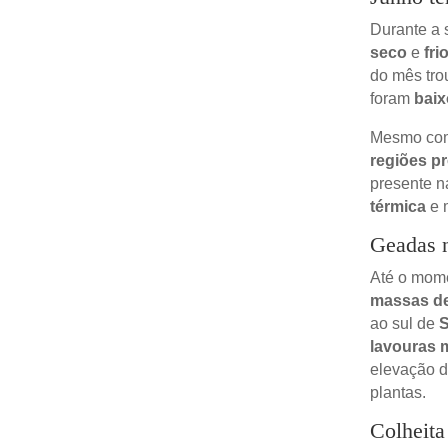
Durante a
seco
e
fri
do mês tr
foram
baix
Mesmo com
regiões p
presente 
térmica
e 
Geadas n
Até o mome
massas de
ao sul de
S
lavouras 
elevação 
plantas.
Colheita