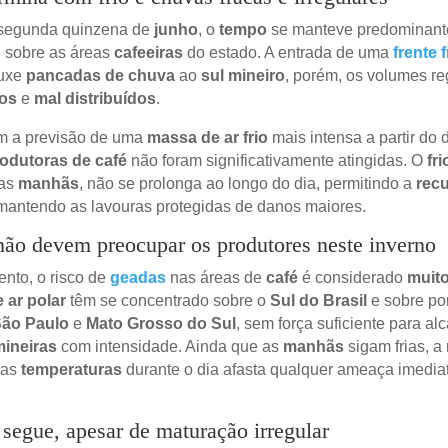
 segunda quinzena de
junho
, o
tempo
se manteve predominan
o
sobre as áreas
cafeeiras
do estado. A entrada de uma
frente f
ouxe
pancadas de chuva
ao
sul mineiro
, porém, os volumes re
os
e
mal distribuídos
.
 a previsão de uma
massa de ar frio
mais intensa a partir do d
rodutoras de café
não foram significativamente atingidas. O
fri
nas
manhãs
, não se prolonga ao longo do dia, permitindo a
rec
mantendo as lavouras protegidas de danos maiores.
ão devem preocupar os produtores neste inverno
nto, o risco de
geadas
nas áreas de
café
é considerado
muito
 ar polar
têm se concentrado sobre o
Sul do Brasil
e sobre po
ão Paulo
e
Mato Grosso do Sul
, sem força suficiente para al
mineiras
com intensidade. Ainda que as
manhãs
sigam frias, a
das
temperaturas
durante o dia afasta qualquer ameaça imedia
 segue, apesar de maturação irregular