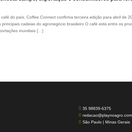
café do país, Coffee Connect confirma terceira edição para abril de 
 principais cadeias do agronegócio brasileiro O café está entre os pr
xportações mundiais […]
35 98839-6375

redacao@playnoagro.com

São Paulo | Minas Gerais
