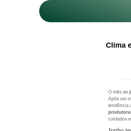
Clima e
O mês de
Após um in
tendência 
produtora
cuidados e
Junho te