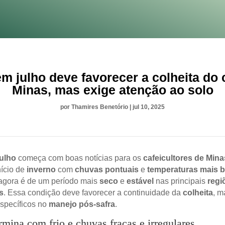
m julho deve favorecer a colheita do
Minas, mas exige atenção ao solo
por
Thamires Benetório
|
jul 10, 2025
julho
começa com boas notícias para os
cafeicultores de Mina
ício de
inverno
com
chuvas pontuais
e
temperaturas mais b
agora é de um período mais
seco
e
estável
nas principais
regi
s
. Essa condição deve favorecer a continuidade da
colheita
, m
specíficos no
manejo pós-safra
.
rmina com frio e chuvas fracas e irregulares