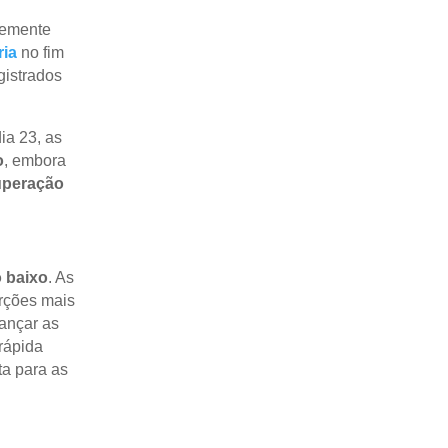
temente
ria
no fim
gistrados
ia 23, as
o
, embora
uperação
 baixo
. As
rções mais
cançar as
 rápida
ta para as