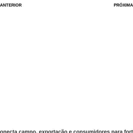
 ANTERIOR
PRÓXIMA
onecta campo, exportação e consumidores para fortal