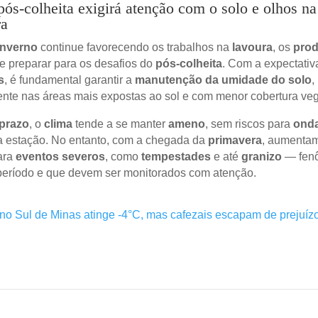
ós-colheita exigirá atenção com o solo e olhos na
ra
inverno
continue favorecendo os trabalhos na
lavoura
, os
prod
e preparar para os desafios do
pós-colheita
. Com a expectati
s
, é fundamental garantir a
manutenção da umidade do solo
,
nte nas áreas mais expostas ao sol e com menor cobertura veg
prazo
, o
clima
tende a se manter
ameno
, sem riscos para
onda
da estação. No entanto, com a chegada da
primavera
, aumenta
ara
eventos severos
, como
tempestades
e até
granizo
— fen
 período e que devem ser monitorados com atenção.
o Sul de Minas atinge -4°C, mas cafezais escapam de prejuíz