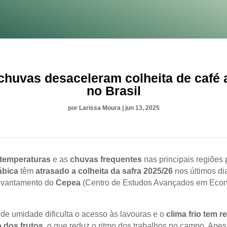
 chuvas desaceleram colheita de café 
no Brasil
por
Larissa Moura
|
jun 13, 2025
 temperaturas
e as
chuvas frequentes
nas principais regiões 
ábica
têm
atrasado a colheita da safra 2025/26
nos últimos di
evantamento do
Cepea
(Centro de Estudos Avançados em Eco
de umidade dificulta o acesso às lavouras e o
clima frio tem r
 dos frutos
, o que reduz o ritmo dos trabalhos no campo. Apes