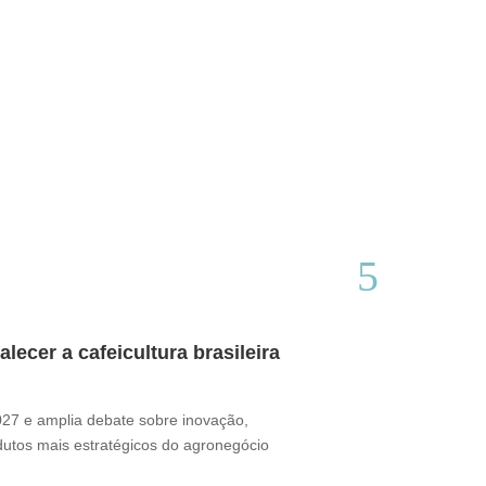
ecer a cafeicultura brasileira
Café brasile
Thamires Benetór
2027 e amplia debate sobre inovação,
Documentário perc
odutos mais estratégicos do agronegócio
sua presença no m
desafio ganha for