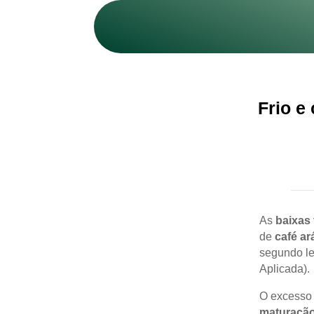
Frio e
As
baixas
de
café ar
segundo l
Aplicada).
O excesso 
maturação