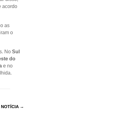
e acordo
do as
iram o
ís. No
Sul
ste do
a
e no
lhida.
 NOTÍCIA
→