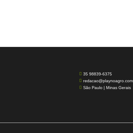
35 98839-6375

redacao@playnoagro.com

São Paulo | Minas Gerais
