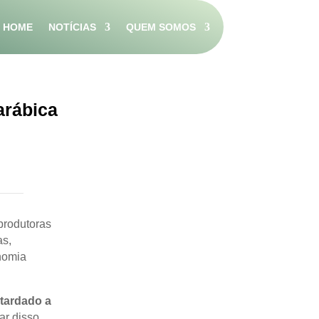
HOME
NOTÍCIAS
QUEM SOMOS
arábica
produtoras
as,
nomia
etardado a
ar disso,