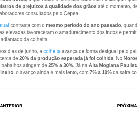
istros de prejuízos à qualidade dos grãos
até o momento, d
aboradores consultados pelo Cepea.
atual
contrasta com o
mesmo período do ano passado
, quan
as elevadas favoreceram o amadurecimento dos frutos e permit
 adiantado da colheita.
ros dias de junho, a
colheita
avança de forma desigual pelo pa
 cerca de
20% da produção esperada já foi colhida
. No
Noroe
s trabalhos atingem de
25% a 30%
. Já na
Alta Mogiana Paulist
ineiro
, o avanço ainda é mais lento, com
7% a 10%
da safra co
 ANTERIOR
PRÓXIMA