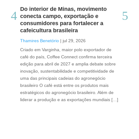
Do interior de Minas, movimento
Ca
conecta campo, exportação e
me
consumidores para fortalecer a
no
cafeicultura brasileira
Tha
Thamires Benetório
|
jul 29, 2026
Doc
Criado em Varginha, maior polo exportador de
Chi
café do país, Coffee Connect confirma terceira
per
edição para abril de 2027 e amplia debate sobre
pod
inovação, sustentabilidade e competitividade de
int
uma das principais cadeias do agronegócio
con
brasileiro O café está entre os produtos mais
exp
estratégicos do agronegócio brasileiro. Além de
des
liderar a produção e as exportações mundiais […]
pro