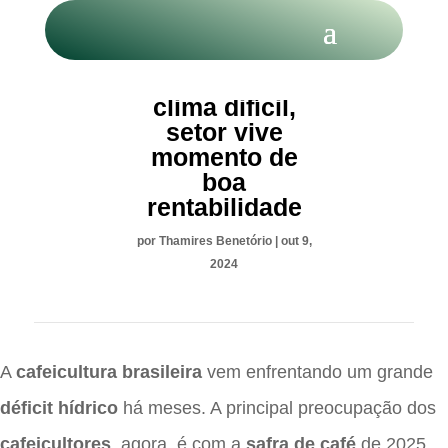
Café: com
clima difícil,
setor vive
momento de
boa
rentabilidade
por
Thamires Benetório
|
out 9,
2024
A
cafeicultura brasileira
vem enfrentando um grande
déficit hídrico
há meses. A principal preocupação dos
cafeicultores
, agora, é com a
safra de café
de 2025,