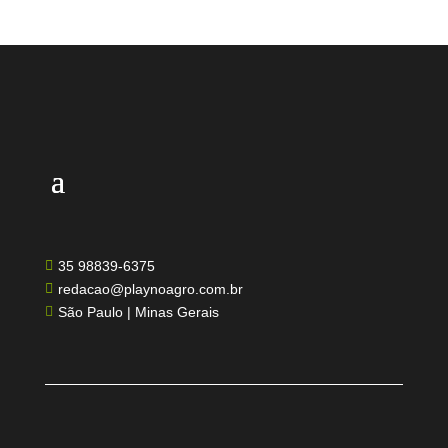
35 98839-6375

redacao@playnoagro.com.br

São Paulo | Minas Gerais
