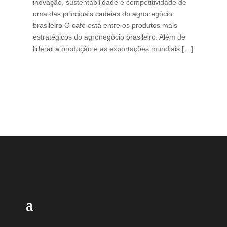
inovação, sustentabilidade e competitividade de
int
uma das principais cadeias do agronegócio
con
brasileiro O café está entre os produtos mais
exp
estratégicos do agronegócio brasileiro. Além de
des
liderar a produção e as exportações mundiais […]
pro