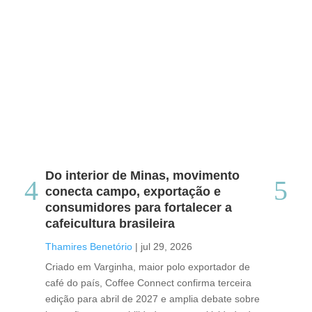
Do interior de Minas, movimento
Ca
conecta campo, exportação e
me
consumidores para fortalecer a
no
cafeicultura brasileira
Tha
Thamires Benetório
|
jul 29, 2026
Doc
Criado em Varginha, maior polo exportador de
Chi
café do país, Coffee Connect confirma terceira
per
edição para abril de 2027 e amplia debate sobre
pod