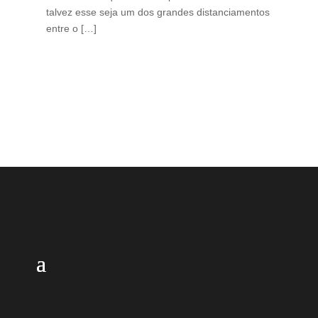
talvez esse seja um dos grandes distanciamentos
bra
entre o […]
est
lid