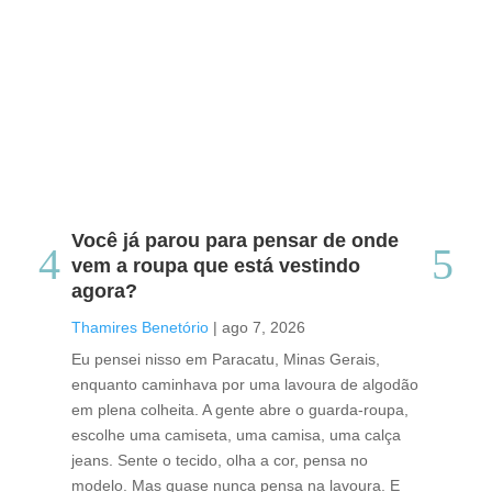
Você já parou para pensar de onde
Do
vem a roupa que está vestindo
co
agora?
co
caf
Thamires Benetório
|
ago 7, 2026
Tha
Eu pensei nisso em Paracatu, Minas Gerais,
enquanto caminhava por uma lavoura de algodão
Cri
em plena colheita. A gente abre o guarda-roupa,
caf
escolhe uma camiseta, uma camisa, uma calça
edi
jeans. Sente o tecido, olha a cor, pensa no
ino
modelo. Mas quase nunca pensa na lavoura. E
uma