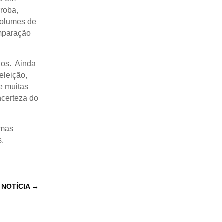
roba,
volumes de
omparação
dos. Ainda
eleição,
e muitas
ncerteza do
imas
.
 NOTÍCIA
→