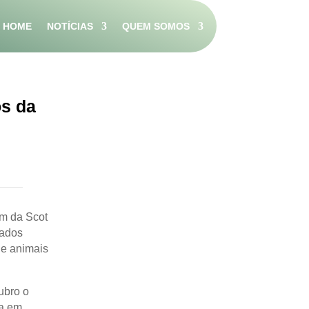
HOME
NOTÍCIAS
QUEM SOMOS
os da
im da Scot
dados
de animais
ubro o
na em