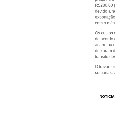
R$280,00 p
devido a n
exportação
com o mês a
Os custos 
de acordo 
acarretou n
deixaram d
trânsito de
O travamen
semanas, o
←
NOTÍCIA