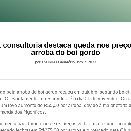
 consultoria destaca queda nos preç
arroba do boi gordo
por
Thamires Benetório
|
nov 7, 2022
go pela arroba do boi gordo recuou em outubro, segundo bolet
a. O levantamento corresponde até o dia 04 de novembro. Os 
um leve aumento de R$5,00 por arroba, devido à maior oferta 
anda dos frigoríficos.
umento não durou muito e os preços voltaram a recuar. Em out
ercado fechou em R$275,00 por arroba e o mercado para Chi