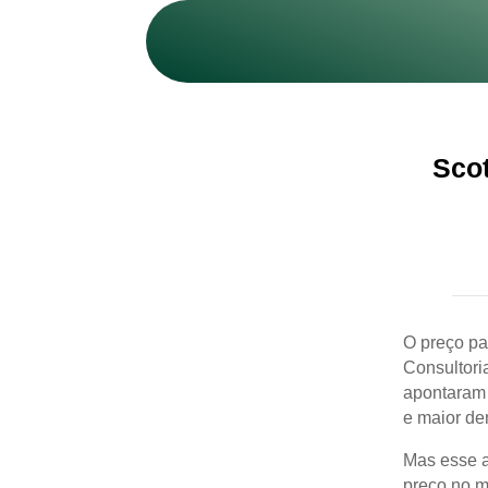
Scot
O preço pa
Consultori
apontaram 
e maior dem
Mas esse a
preço no m