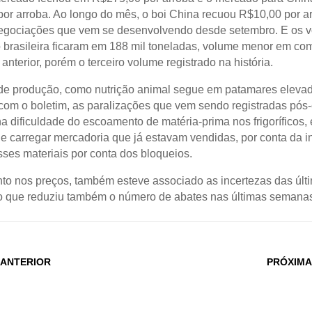
or arroba. Ao longo do mês, o boi China recuou R$10,00 por ar
egociações que vem se desenvolvendo desde setembro. E os 
 brasileira ficaram em 188 mil toneladas, volume menor em c
nterior, porém o terceiro volume registrado na história.
de produção, como nutrição animal segue em patamares eleva
com o boletim, as paralizações que vem sendo registradas pós-
a dificuldade do escoamento de matéria-prima nos frigoríficos, 
e carregar mercadoria que já estavam vendidas, por conta da i
sses materiais por conta dos bloqueios.
to nos preços, também esteve associado as incertezas das últ
 que reduziu também o número de abates nas últimas semanas
 ANTERIOR
PRÓXIMA