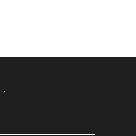
brasileiro. Além 
.br