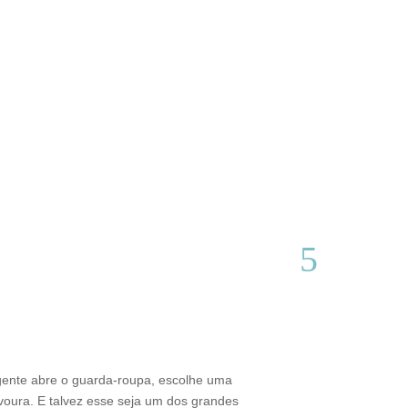
Do interior d
Thamires Benetór
gente abre o guarda-roupa, escolhe uma
Criado em Varginh
voura. E talvez esse seja um dos grandes
sustentabilidade 