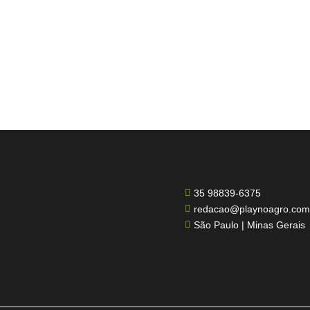
35 98839-6375

redacao@playnoagro.com

São Paulo | Minas Gerais
