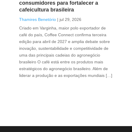
consumidores para fortalecer a
no
cafeicultura brasileira
Tha
Thamires Benetório
|
jul 29, 2026
Doc
Criado em Varginha, maior polo exportador de
Chi
café do país, Coffee Connect confirma terceira
per
edição para abril de 2027 e amplia debate sobre
pod
inovação, sustentabilidade e competitividade de
int
uma das principais cadeias do agronegócio
con
brasileiro O café está entre os produtos mais
exp
estratégicos do agronegócio brasileiro. Além de
des
liderar a produção e as exportações mundiais […]
pro