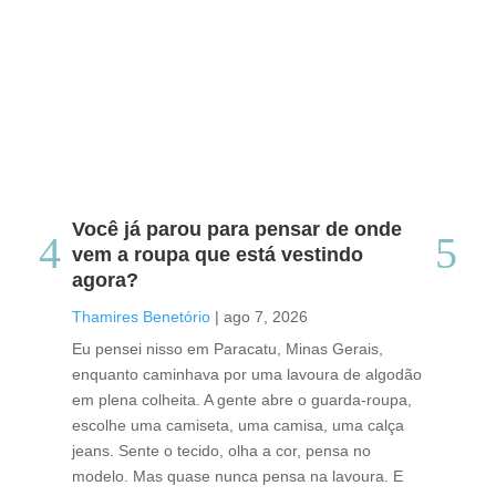
Você já parou para pensar de onde
Do
vem a roupa que está vestindo
co
agora?
co
caf
Thamires Benetório
|
ago 7, 2026
Tha
Eu pensei nisso em Paracatu, Minas Gerais,
enquanto caminhava por uma lavoura de algodão
Cri
em plena colheita. A gente abre o guarda-roupa,
caf
escolhe uma camiseta, uma camisa, uma calça
edi
jeans. Sente o tecido, olha a cor, pensa no
ino
modelo. Mas quase nunca pensa na lavoura. E
uma