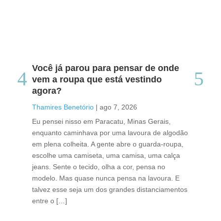
Você já parou para pensar de onde
Do
vem a roupa que está vestindo
co
agora?
co
caf
Thamires Benetório
|
ago 7, 2026
Tha
Eu pensei nisso em Paracatu, Minas Gerais,
enquanto caminhava por uma lavoura de algodão
Cri
em plena colheita. A gente abre o guarda-roupa,
caf
escolhe uma camiseta, uma camisa, uma calça
edi
jeans. Sente o tecido, olha a cor, pensa no
ino
modelo. Mas quase nunca pensa na lavoura. E
uma
talvez esse seja um dos grandes distanciamentos
bra
entre o […]
est
lid