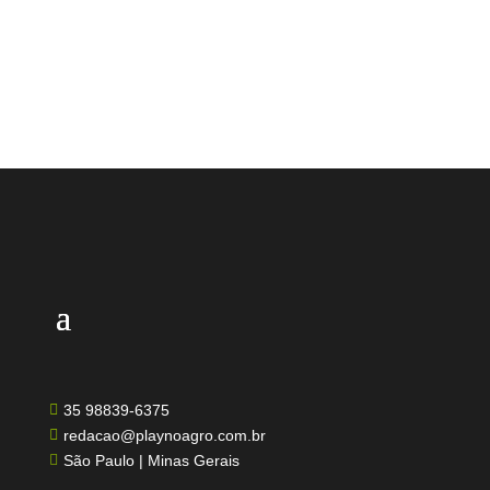
35 98839-6375

redacao@playnoagro.com.br

São Paulo | Minas Gerais
