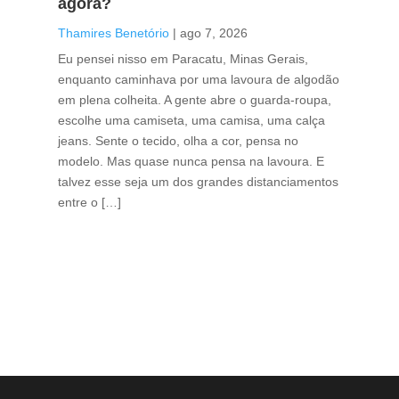
agora?
co
caf
Thamires Benetório
|
ago 7, 2026
Tha
Eu pensei nisso em Paracatu, Minas Gerais,
enquanto caminhava por uma lavoura de algodão
Cri
em plena colheita. A gente abre o guarda-roupa,
caf
escolhe uma camiseta, uma camisa, uma calça
edi
jeans. Sente o tecido, olha a cor, pensa no
ino
modelo. Mas quase nunca pensa na lavoura. E
uma
talvez esse seja um dos grandes distanciamentos
bra
entre o […]
est
lid