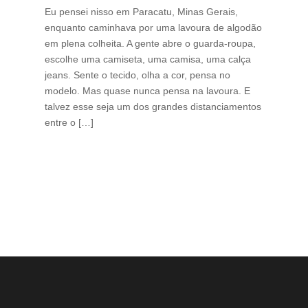
Tha
Eu pensei nisso em Paracatu, Minas Gerais,
enquanto caminhava por uma lavoura de algodão
Cri
em plena colheita. A gente abre o guarda-roupa,
caf
escolhe uma camiseta, uma camisa, uma calça
edi
jeans. Sente o tecido, olha a cor, pensa no
ino
modelo. Mas quase nunca pensa na lavoura. E
uma
talvez esse seja um dos grandes distanciamentos
bra
entre o […]
est
lid