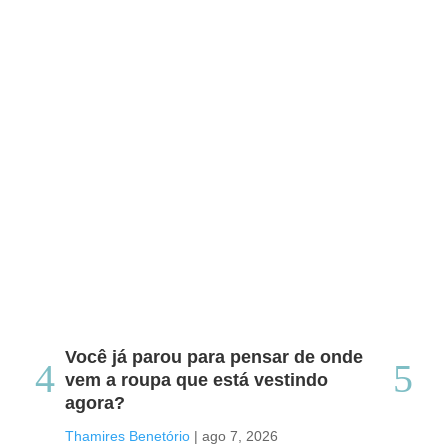
Você já parou para pensar de onde
Do
vem a roupa que está vestindo
co
agora?
co
caf
Thamires Benetório
|
ago 7, 2026