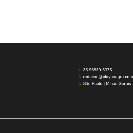
35 98839-6375

redacao@playnoagro.com

São Paulo | Minas Gerais
