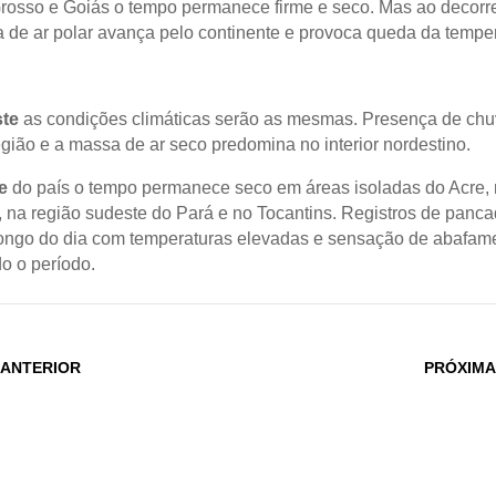
osso e Goiás o tempo permanece firme e seco. Mas ao decorre
de ar polar avança pelo continente e provoca queda da temper
te
as condições climáticas serão as mesmas. Presença de chu
região e a massa de ar seco predomina no interior nordestino.
e
do país o tempo permanece seco em áreas isoladas do Acre, 
na região sudeste do Pará e no Tocantins. Registros de panc
ongo do dia com temperaturas elevadas e sensação de abafam
do o período.
 ANTERIOR
PRÓXIMA