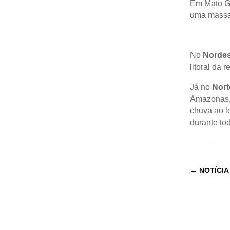
Em Mato Gr
uma massa 
No
Nordes
litoral da 
Já no
Nort
Amazonas, 
chuva ao l
durante to
←
NOTÍCIA