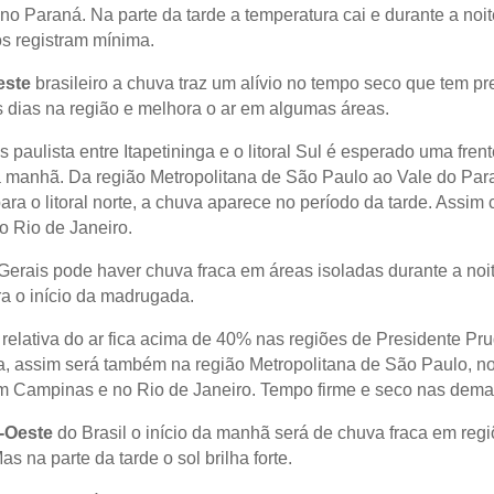
no Paraná. Na parte da tarde a temperatura cai e durante a noit
s registram mínima.
este
brasileiro a chuva traz um alívio no tempo seco que tem 
s dias na região e melhora o ar em algumas áreas.
 paulista entre Itapetininga e o litoral Sul é esperado uma frent
 manhã. Da região Metropolitana de São Paulo ao Vale do Para
ara o litoral norte, a chuva aparece no período da tarde. Assim
 do Rio de Janeiro.
erais pode haver chuva fraca em áreas isoladas durante a noi
a o início da madrugada.
relativa do ar fica acima de 40% nas regiões de Presidente Pr
ga, assim será também na região Metropolitana de São Paulo, n
m Campinas e no Rio de Janeiro. Tempo firme e seco nas demai
-Oeste
do Brasil o início da manhã será de chuva fraca em reg
as na parte da tarde o sol brilha forte.