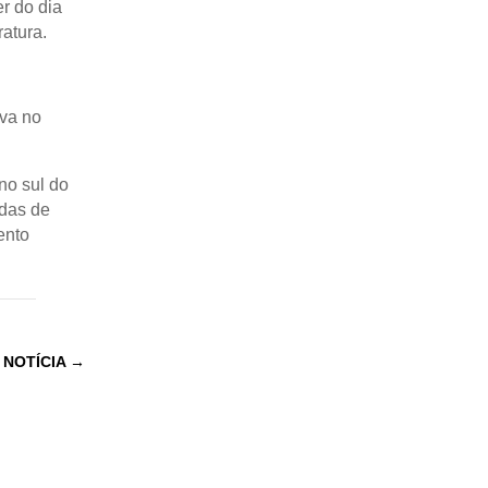
r do dia
atura.
va no
no sul do
adas de
ento
 NOTÍCIA
→