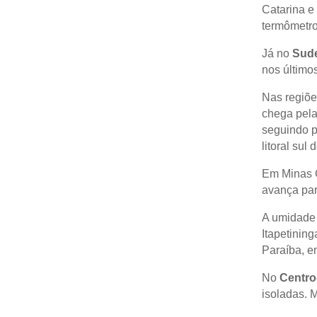
Catarina e 
termômetro
Já no
Sud
nos último
Nas regiões
chega pela
seguindo p
litoral sul
Em Minas G
avança par
A umidade 
Itapetinin
Paraíba, e
No
Centro
isoladas. M