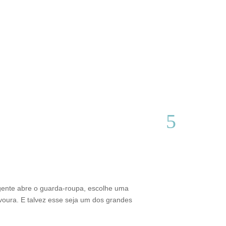
Do interior d
Thamires Benetór
gente abre o guarda-roupa, escolhe uma
Criado em Varginh
voura. E talvez esse seja um dos grandes
sustentabilidade 
brasileiro. Além 