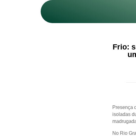
Frio: 
um
Presença 
isoladas d
madrugada 
No Rio Gra