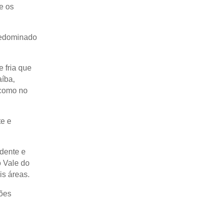
e os
predominado
e fria que
íba,
 como no
te e
udente e
o Vale do
s áreas.
iões