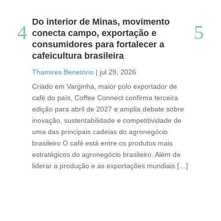
Do interior de Minas, movimento
Ca
conecta campo, exportação e
me
consumidores para fortalecer a
no
cafeicultura brasileira
Tha
Thamires Benetório
|
jul 29, 2026
Doc
Criado em Varginha, maior polo exportador de
Chi
café do país, Coffee Connect confirma terceira
per
edição para abril de 2027 e amplia debate sobre
pod
inovação, sustentabilidade e competitividade de
int
uma das principais cadeias do agronegócio
con
brasileiro O café está entre os produtos mais
exp
estratégicos do agronegócio brasileiro. Além de
des
liderar a produção e as exportações mundiais […]
pro