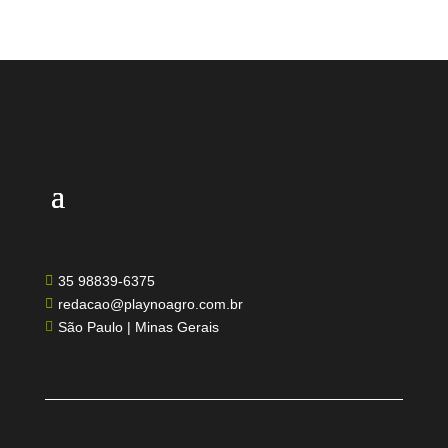
35 98839-6375

redacao@playnoagro.com.br

São Paulo | Minas Gerais
