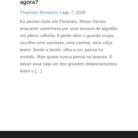
agora?
co
caf
Thamires Benetório
|
ago 7, 2026
Tha
Eu pensei nisso em Paracatu, Minas Gerais,
enquanto caminhava por uma lavoura de algodão
Cri
em plena colheita. A gente abre o guarda-roupa,
caf
escolhe uma camiseta, uma camisa, uma calça
edi
jeans. Sente o tecido, olha a cor, pensa no
ino
modelo. Mas quase nunca pensa na lavoura. E
uma
talvez esse seja um dos grandes distanciamentos
bra
entre o […]
est
lid