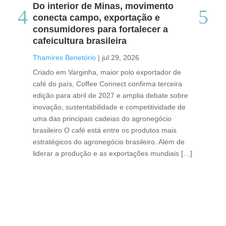
Do interior de Minas, movimento
Ca
conecta campo, exportação e
me
consumidores para fortalecer a
no
cafeicultura brasileira
Tha
Thamires Benetório
|
jul 29, 2026
Doc
Criado em Varginha, maior polo exportador de
Chi
café do país, Coffee Connect confirma terceira
per
edição para abril de 2027 e amplia debate sobre
pod
inovação, sustentabilidade e competitividade de
int
uma das principais cadeias do agronegócio
con
brasileiro O café está entre os produtos mais
exp
estratégicos do agronegócio brasileiro. Além de
des
liderar a produção e as exportações mundiais […]
pro