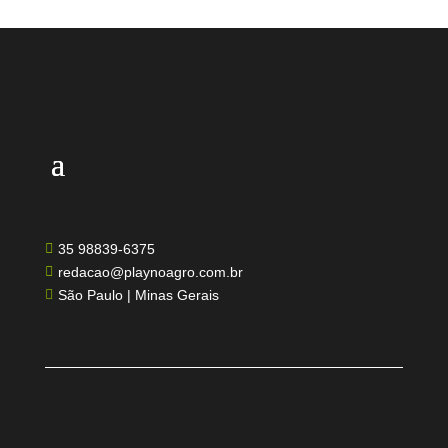
35 98839-6375

redacao@playnoagro.com.br

São Paulo | Minas Gerais
