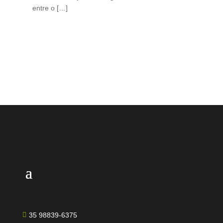
entre o […]
est
lid
35 98839-6375
