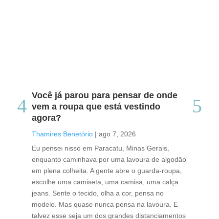
Você já parou para pensar de onde
Do
vem a roupa que está vestindo
co
agora?
co
caf
Thamires Benetório
|
ago 7, 2026
Tha
Eu pensei nisso em Paracatu, Minas Gerais,
enquanto caminhava por uma lavoura de algodão
Cri
em plena colheita. A gente abre o guarda-roupa,
caf
escolhe uma camiseta, uma camisa, uma calça
edi
jeans. Sente o tecido, olha a cor, pensa no
ino
modelo. Mas quase nunca pensa na lavoura. E
uma
talvez esse seja um dos grandes distanciamentos
bra