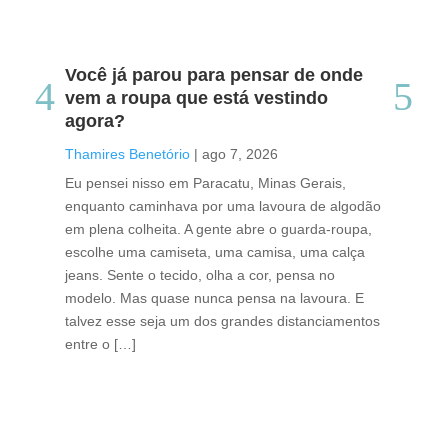
Você já parou para pensar de onde
Do
vem a roupa que está vestindo
co
agora?
co
caf
Thamires Benetório
|
ago 7, 2026
Tha
Eu pensei nisso em Paracatu, Minas Gerais,
enquanto caminhava por uma lavoura de algodão
Cri
em plena colheita. A gente abre o guarda-roupa,
caf
escolhe uma camiseta, uma camisa, uma calça
edi
jeans. Sente o tecido, olha a cor, pensa no
ino
modelo. Mas quase nunca pensa na lavoura. E
uma
talvez esse seja um dos grandes distanciamentos
bra
entre o […]
est
lid