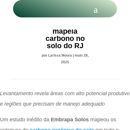
Embrapa
mapeia
carbono no
solo do RJ
por
Larissa Moura
|
maio 28,
2025
Levantamento revela áreas com alto potencial produtivo
e regiões que precisam de manejo adequado
Um estudo inédito da
Embrapa Solos
mapeou os
estoques de
carbono orgânico do solo
em todo o