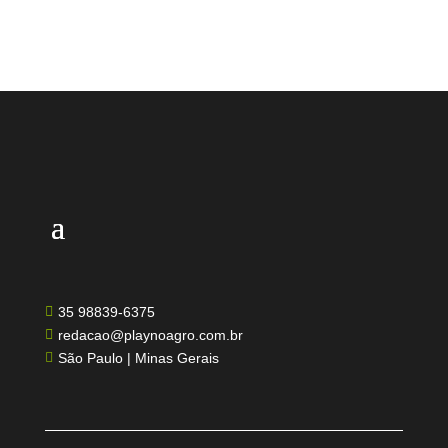
35 98839-6375

redacao@playnoagro.com.br

São Paulo | Minas Gerais
