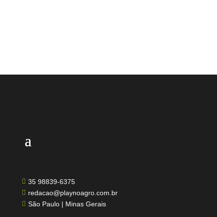
35 98839-6375

redacao@playnoagro.com.br

São Paulo | Minas Gerais
