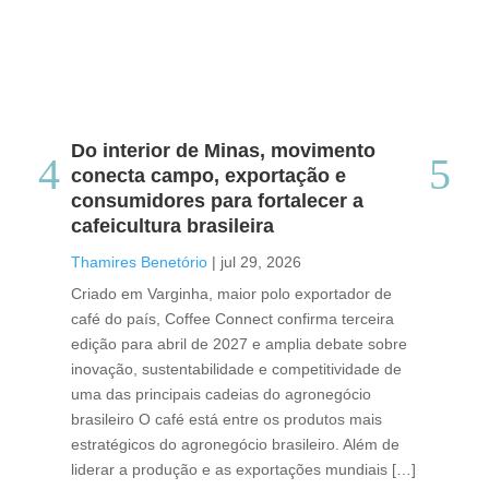
Do interior de Minas, movimento
Ca
conecta campo, exportação e
me
consumidores para fortalecer a
no
cafeicultura brasileira
Tha
Thamires Benetório
|
jul 29, 2026
Doc
Criado em Varginha, maior polo exportador de
Chi
café do país, Coffee Connect confirma terceira
per
edição para abril de 2027 e amplia debate sobre
pod
inovação, sustentabilidade e competitividade de
int
uma das principais cadeias do agronegócio
con
brasileiro O café está entre os produtos mais
exp
estratégicos do agronegócio brasileiro. Além de
des
liderar a produção e as exportações mundiais […]
pro