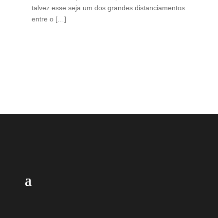
talvez esse seja um dos grandes distanciamentos
bra
entre o […]
est
lid