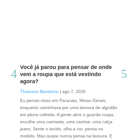
Você já parou para pensar de onde
Do
vem a roupa que está vestindo
co
agora?
co
caf
Thamires Benetório
|
ago 7, 2026
Tha
Eu pensei nisso em Paracatu, Minas Gerais,
enquanto caminhava por uma lavoura de algodão
Cri
em plena colheita. A gente abre o guarda-roupa,
caf
escolhe uma camiseta, uma camisa, uma calça
edi
jeans. Sente o tecido, olha a cor, pensa no
ino
modelo. Mas quase nunca pensa na lavoura. E
uma