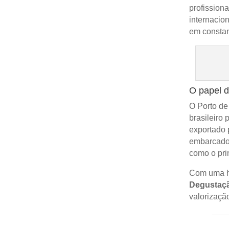
profission
internacio
em constan
O papel d
O Porto de
brasileiro
exportado 
embarcado
como o pri
Com uma h
Degustaçã
valorização