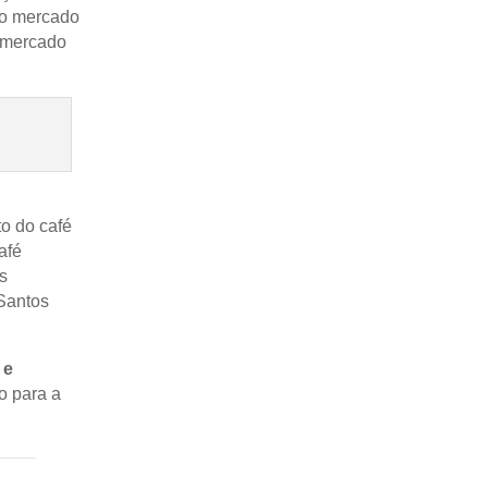
 no mercado
 mercado
o do café
afé
s
Santos
 e
o para a