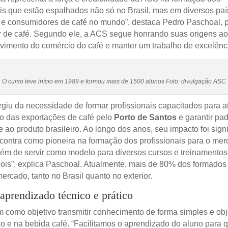
ais que estão espalhados não só no Brasil, mas em diversos pa
 e consumidores de café no mundo”, destaca Pedro Paschoal, p
 de café. Segundo ele, a ACS segue honrando suas origens a
vimento do comércio do café e manter um trabalho de excelênci
O curso teve início em 1989 e formou mais de 1500 alunos Foto: divulgação ASC
rgiu da necessidade de formar profissionais capacitados para a
o das exportações de café pelo
Porto de Santos
e garantir pa
 ao produto brasileiro. Ao longo dos anos, seu impacto foi signif
ontra como pioneira na formação dos profissionais para o me
além de servir como modelo para diversos cursos e treinamento
ois”, explica Paschoal. Atualmente, mais de 80% dos formados
rcado, tanto no Brasil quanto no exterior.
aprendizado técnico e prático
m como objetivo transmitir conhecimento de forma simples e obj
ão e na bebida café. “Facilitamos o aprendizado do aluno para 