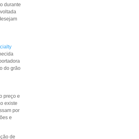
o durante
 voltada
 desejam
ialty
hecida
portadora
o do grão
o preço e
o existe
assam por
ões e
ação de