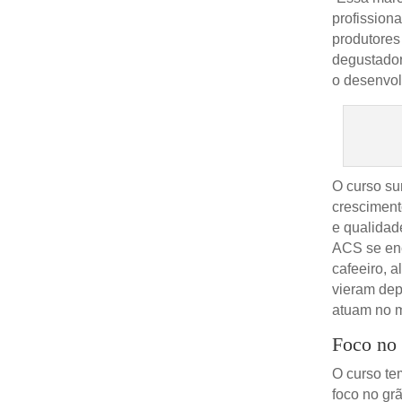
profission
produtores
degustador
o desenvol
O curso su
cresciment
e qualidade
ACS se enc
cafeeiro, 
vieram dep
atuam no me
Foco no 
O curso te
foco no gr