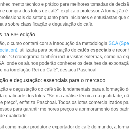
nhecimento técnico e prático para melhores tomadas de decisã
 e compra dos lotes de café”, explica o professor. A formação é
profissionais do setor quanto para iniciantes e entusiastas que
ais sobre classificação e degustação do café.
 na 83ª edição
ão, o curso contará com a introdução da metodologia
SCA (Spec
ociation)
, utilizada para pontuação de
cafés especiais
e recon
te. “O cronograma também inclui visitas externas, como na ex
SA, onde os alunos poderão conhecer os detalhes da exportaçã
 e na torrefação Rei do Café”, destaca Paschoal.
ação e degustação: essenciais para o mercado
cação e degustação do café são fundamentais para a formação d
da qualidade dos lotes. “Sem a análise técnica da qualidade, nã
e preço”, enfatiza Paschoal. Todos os lotes comercializados p
essos para garantir melhores preços e aprimoramento dos padr
de qualidade.
il como maior produtor e exportador de café do mundo, a form