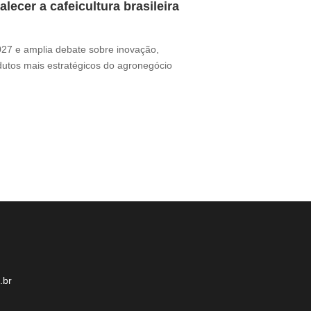
ecer a cafeicultura brasileira
Café brasile
Thamires Benetór
2027 e amplia debate sobre inovação,
Documentário perc
odutos mais estratégicos do agronegócio
sua presença no m
desafio ganha for
.br