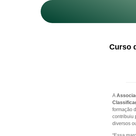
Curso d
A
Associa
Classific
formação de
contribuiu
diversos ou
“Essa marc