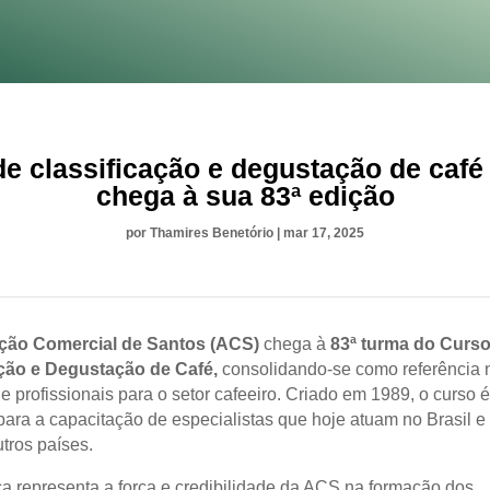
e classificação e degustação de caf
chega à sua 83ª edição
por
Thamires Benetório
|
mar 17, 2025
ção Comercial de Santos (ACS)
chega à
83ª turma do Curso
ação e Degustação de Café,
consolidando-se como referência 
 profissionais para o setor cafeeiro. Criado em 1989, o curso é
 para a capacitação de especialistas que hoje atuam no Brasil e
tros países.
a representa a força e credibilidade da ACS na formação dos