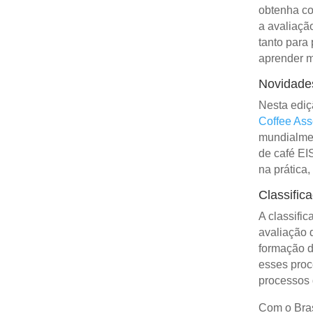
obtenha co
a avaliação
tanto para 
aprender m
Novidades
Nesta ediç
Coffee Ass
mundialmen
de café EI
na prática,
Classific
A classifi
avaliação 
formação d
esses proc
processos 
Com o Bras