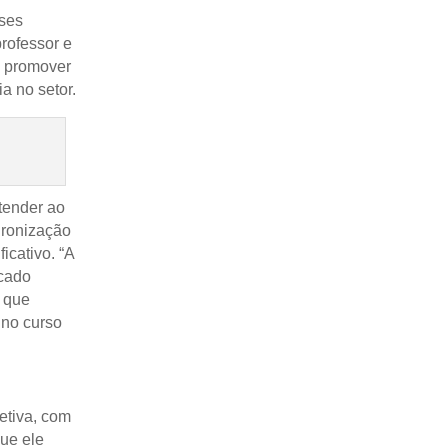
íses
rofessor e
o promover
a no setor.
tender ao
dronização
icativo. “A
rcado
s que
 no curso
etiva, com
que ele