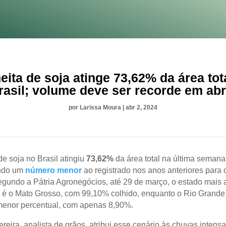
eita de soja atinge 73,62% da área tot
rasil; volume deve ser recorde em abr
por
Larissa Moura
|
abr 2, 2024
de soja no Brasil atingiu
73,62%
da área total na última semana
ndo um
número menor
ao registrado nos anos anteriores para
egundo a Pátria Agronegócios, até 29 de março, o estado mais
a é o Mato Grosso, com 99,10% colhido, enquanto o Rio Grande
 menor percentual, com apenas 8,90%.
reira, analista de grãos, atribui esse cenário às chuvas intens