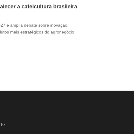
ecer a cafeicultura brasileira
Café brasile
Thamires Benetór
2027 e amplia debate sobre inovação,
Documentário perc
odutos mais estratégicos do agronegócio
sua presença no m
desafio ganha for
.br