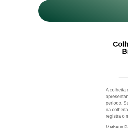
Colh
B
A colheita 
apresenta
período. S
na colheit
registra o
Matheus Pe