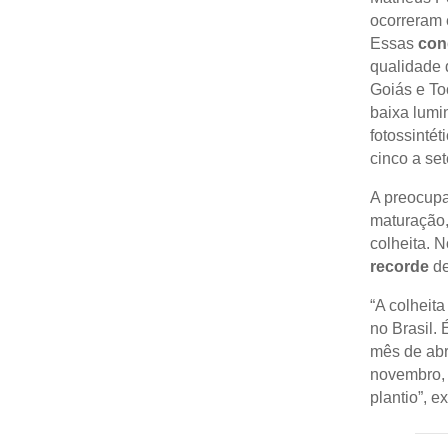
ocorreram 
Essas
con
qualidade 
Goiás e To
baixa lumi
fotossinté
cinco a set
A preocupa
maturação,
colheita. N
recorde
de
“A colheita
no Brasil.
mês de abr
novembro, 
plantio”, 