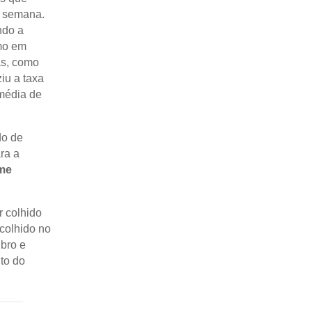
a semana.
ndo a
omo em
as, como
iu a taxa
média de
do de
ra a
me
r colhido
 colhido no
ubro e
to do