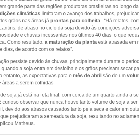
em grande parte das regiões produtoras brasileiras ao longo d
dições climáticas
limitaram o avanço dos trabalhos, prejudica
dos grãos nas áreas já
prontas para colheita
. “Há relatos, c
cantins, de atraso no ciclo da soja devido às condições advers
nosidade e chuvas incessantes nos últimos 40 dias, o que reduz
tica. Como resultado,
a maturação da planta
está atrasada em 
e dias, de acordo com os relatos”.
ção persiste devido às chuvas, principalmente durante o perío
 quando a soja entra em desfolha e os grãos precisam secar pa
o entanto, as expectativas para o
mês de abril
são de um
volu
 áreas a serem colhidas.
 de soja já está na reta final, com cerca de um quarto ainda a se
 É curioso observar que nunca houve tanto volume de soja a ser
il, devido aos atrasos causados tanto pela seca e calor em out
que prejudicaram a semeadura da soja, resultando no adiamen
explicou Matheus.