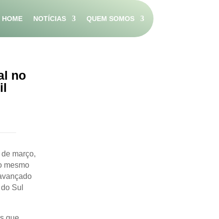
HOME
NOTÍCIAS
QUEM SOMOS
al no
il
 de março,
 o mesmo
 avançado
 do Sul
as que