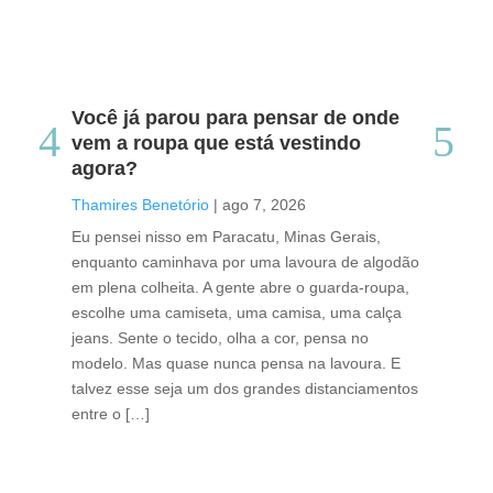
Você já parou para pensar de onde
Do
vem a roupa que está vestindo
co
agora?
co
caf
Thamires Benetório
|
ago 7, 2026
Tha
Eu pensei nisso em Paracatu, Minas Gerais,
enquanto caminhava por uma lavoura de algodão
Cri
em plena colheita. A gente abre o guarda-roupa,
caf
escolhe uma camiseta, uma camisa, uma calça
edi
jeans. Sente o tecido, olha a cor, pensa no
ino
modelo. Mas quase nunca pensa na lavoura. E
uma
talvez esse seja um dos grandes distanciamentos
bra
entre o […]
est
lid