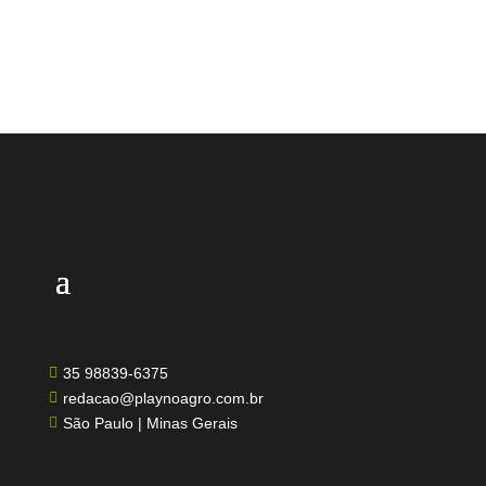
35 98839-6375

redacao@playnoagro.com.br

São Paulo | Minas Gerais
