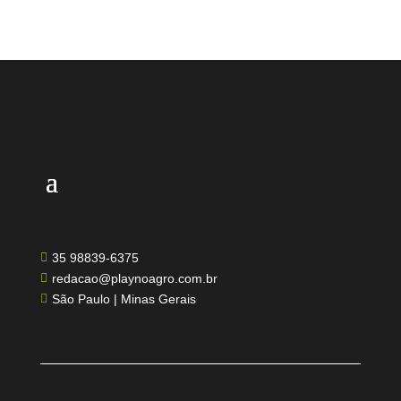
35 98839-6375

redacao@playnoagro.com.br

São Paulo | Minas Gerais
