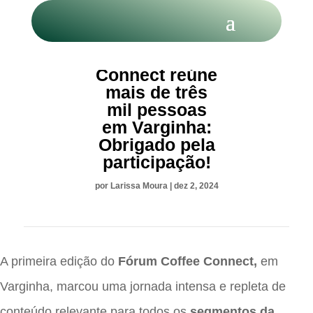
Coffee
Connect reúne
mais de três
mil pessoas
em Varginha:
Obrigado pela
participação!
por
Larissa Moura
|
dez 2, 2024
A primeira edição do
Fórum Coffee Connect,
em
Varginha, marcou uma jornada intensa e repleta de
conteúdo relevante para
todos os
segmentos da