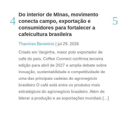
Do interior de Minas, movimento
Ca
conecta campo, exportação e
me
consumidores para fortalecer a
no
cafeicultura brasileira
Tha
Thamires Benetório
|
jul 29, 2026
Doc
Criado em Varginha, maior polo exportador de
Chi
café do país, Coffee Connect confirma terceira
per
edição para abril de 2027 e amplia debate sobre
pod
inovação, sustentabilidade e competitividade de
int
uma das principais cadeias do agronegócio
con
brasileiro O café está entre os produtos mais
exp
estratégicos do agronegócio brasileiro. Além de
des
liderar a produção e as exportações mundiais […]
pro