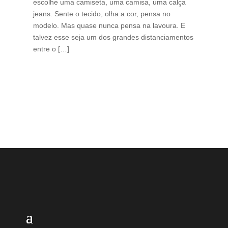
escolhe uma camiseta, uma camisa, uma calça
edi
jeans. Sente o tecido, olha a cor, pensa no
ino
modelo. Mas quase nunca pensa na lavoura. E
uma
talvez esse seja um dos grandes distanciamentos
bra
entre o […]
est
lid