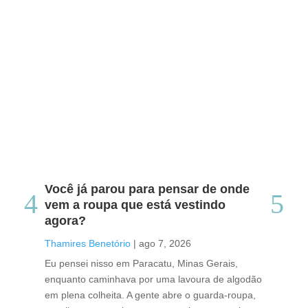
Você já parou para pensar de onde
Do
vem a roupa que está vestindo
co
agora?
co
caf
Thamires Benetório
|
ago 7, 2026
Tha
Eu pensei nisso em Paracatu, Minas Gerais,
enquanto caminhava por uma lavoura de algodão
Cri
em plena colheita. A gente abre o guarda-roupa,
caf