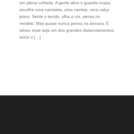
em plena colheita. A gente abre o guarda-roupa,
caf
escolhe uma camiseta, uma camisa, uma calça
edi
jeans. Sente o tecido, olha a cor, pensa no
ino
modelo. Mas quase nunca pensa na lavoura. E
uma
talvez esse seja um dos grandes distanciamentos
bra
entre o […]
est
lid