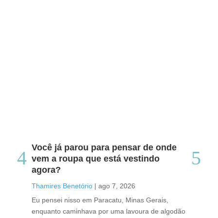
Você já parou para pensar de onde
Do
vem a roupa que está vestindo
co
agora?
co
caf
Thamires Benetório
|
ago 7, 2026
Tha
Eu pensei nisso em Paracatu, Minas Gerais,
enquanto caminhava por uma lavoura de algodão
Cri