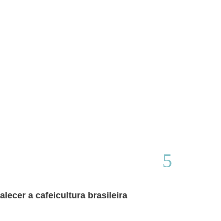
ecer a cafeicultura brasileira
Café brasile
Thamires Benetór