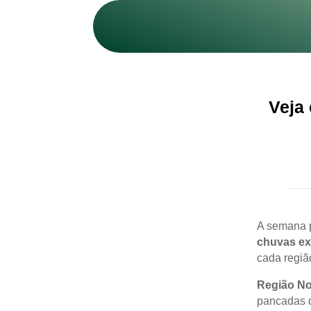
Veja 
A semana p
chuvas ex
cada região
Região No
pancadas 