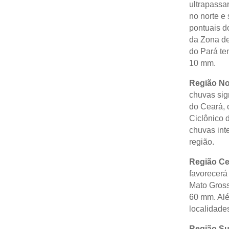
ultrapassa
no norte e
pontuais d
da Zona de
do Pará te
10 mm.
Região No
chuvas sign
do Ceará, 
Ciclônico 
chuvas inte
região.
Região Ce
favorecerá
Mato Gross
60 mm. Alé
localidade
Região Su