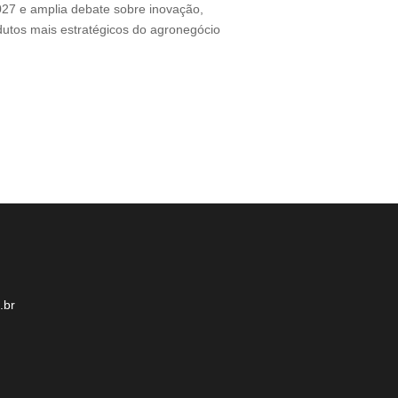
2027 e amplia debate sobre inovação,
Documentário perc
odutos mais estratégicos do agronegócio
sua presença no m
desafio ganha for
.br