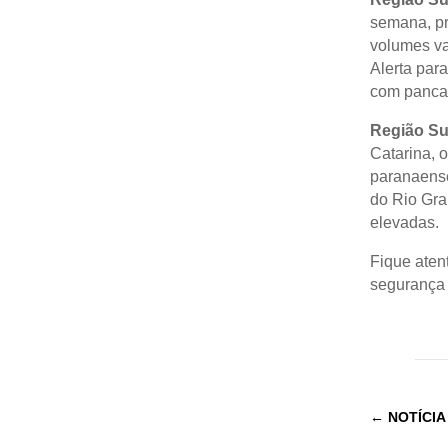
semana, pr
volumes va
Alerta par
com pancad
Região Su
Catarina, 
paranaense
do Rio Gra
elevadas.
Fique atent
segurança 
←
NOTÍCIA