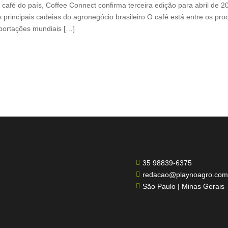
café do país, Coffee Connect confirma terceira edição para abril de 
 principais cadeias do agronegócio brasileiro O café está entre os pr
xportações mundiais […]
35 98839-6375

redacao@playnoagro.com

São Paulo | Minas Gerais
