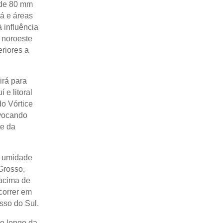
 de 80 mm
á e áreas
influência
 noroeste
riores a
irá para
 e litoral
o Vórtice
ovocando
te da
e umidade
Grosso,
 acima de
correr em
sso do Sul.
o longo da