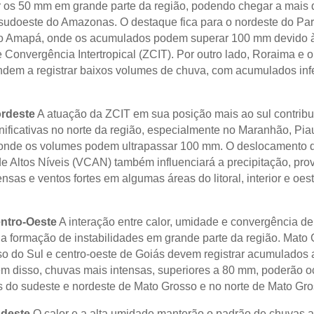
r os 50 mm em grande parte da região, podendo chegar a mais
 sudoeste do Amazonas. O destaque fica para o nordeste do Par
o Amapá, onde os acumulados podem superar 100 mm devido à 
 Convergência Intertropical (ZCIT). Por outro lado, Roraima e o
ndem a registrar baixos volumes de chuva, com acumulados infe
rdeste
A atuação da ZCIT em sua posição mais ao sul contribu
ificativas no norte da região, especialmente no Maranhão, Piauí
onde os volumes podem ultrapassar 100 mm. O deslocamento d
de Altos Níveis (VCAN) também influenciará a precipitação, pr
nsas e ventos fortes em algumas áreas do litoral, interior e oes
ntro-Oeste
A interação entre calor, umidade e convergência d
 a formação de instabilidades em grande parte da região. Mato 
o do Sul e centro-oeste de Goiás devem registrar acumulados
m disso, chuvas mais intensas, superiores a 80 mm, poderão o
s do sudeste e nordeste de Mato Grosso e no norte de Mato Gro
deste
O calor e a alta umidade manterão o padrão de chuvas a