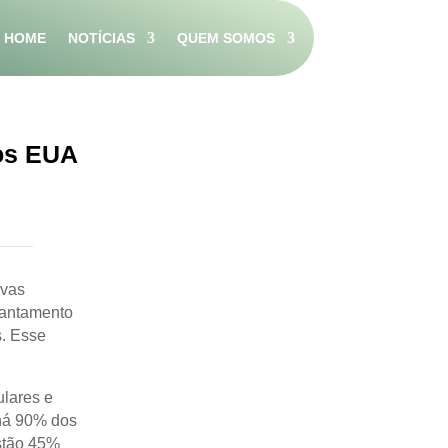
HOME
NOTÍCIAS
QUEM SOMOS
dos EUA
ovas
vantamento
s. Esse
lares e
há 90% dos
stão 45%