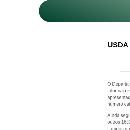
USDA r
O Departam
informaçõe
apresentad
número cai
Ainda segu
outros 16%
campos na 