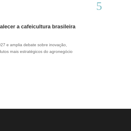
ecer a cafeicultura brasileira
Café brasile
Thamires Benetór
2027 e amplia debate sobre inovação,
Documentário perc
odutos mais estratégicos do agronegócio
sua presença no m
desafio ganha for