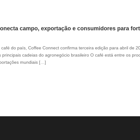
onecta campo, exportação e consumidores para fortal
café do país, Coffee Connect confirma terceira edição para abril de 
 principais cadeias do agronegócio brasileiro O café está entre os pr
xportações mundiais […]