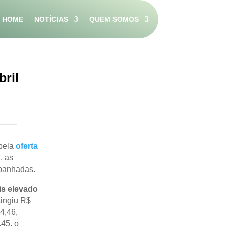
HOME
NOTÍCIAS
QUEM SOMOS
ril
pela
oferta
, as
mpanhadas.
is elevado
tingiu R$
4,46,
,45, o