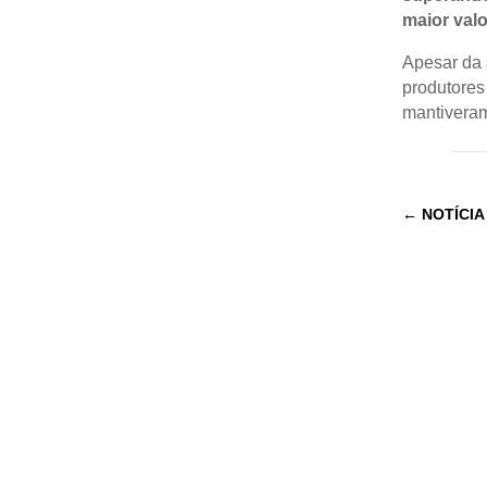
maior val
Apesar da 
produtores
mantiveram
←
NOTÍCIA