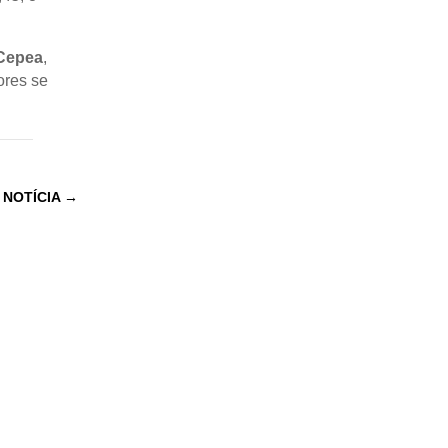
Cepea
,
ores se
 NOTÍCIA
→