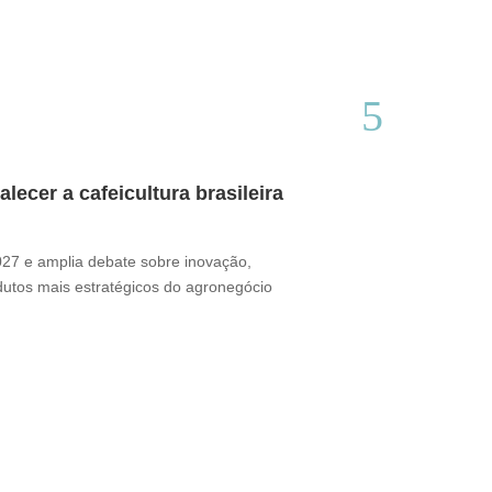
ecer a cafeicultura brasileira
Café brasile
Thamires Benetór
2027 e amplia debate sobre inovação,
Documentário perc
odutos mais estratégicos do agronegócio
sua presença no m
desafio ganha for