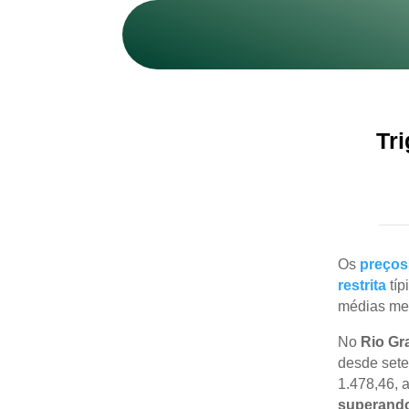
Tr
Os
preços 
restrita
típ
médias me
No
Rio Gr
desde sete
1.478,46, 
superand