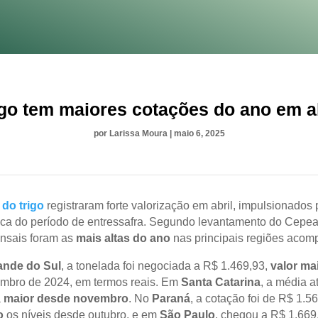
igo tem maiores cotações do ano em ab
por
Larissa Moura
|
maio 6, 2025
do trigo
registraram forte valorização em abril, impulsionados 
ica do período de entressafra. Segundo levantamento do Cepea
nsais foram as
mais altas do ano
nas principais regiões aco
ande do Sul
, a tonelada foi negociada a R$ 1.469,93,
valor ma
mbro de 2024, em termos reais. Em
Santa Catarina
, a média a
a
maior desde novembro
. No
Paraná
, a cotação foi de R$ 1.56
o
os níveis desde outubro, e em
São Paulo
, chegou a R$ 1.669