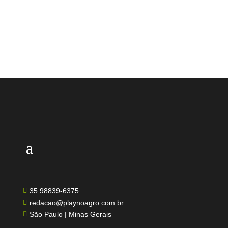
35 98839-6375

redacao@playnoagro.com.br

São Paulo | Minas Gerais
