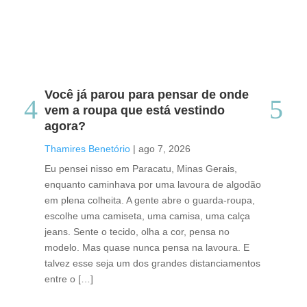
Você já parou para pensar de onde
Do
vem a roupa que está vestindo
co
agora?
co
caf
Thamires Benetório
|
ago 7, 2026
Tha
Eu pensei nisso em Paracatu, Minas Gerais,
enquanto caminhava por uma lavoura de algodão
Cri
em plena colheita. A gente abre o guarda-roupa,
caf
escolhe uma camiseta, uma camisa, uma calça
edi
jeans. Sente o tecido, olha a cor, pensa no
ino
modelo. Mas quase nunca pensa na lavoura. E
uma
talvez esse seja um dos grandes distanciamentos
bra
entre o […]
est
lid