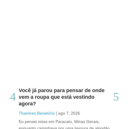
Você já parou para pensar de onde
Do
vem a roupa que está vestindo
co
agora?
co
caf
Thamires Benetório
|
ago 7, 2026
Tha
Eu pensei nisso em Paracatu, Minas Gerais,
enquanto caminhava por uma lavoura de algodão
Cri