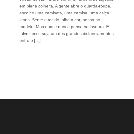
em plena colheita. A gente abre o guarda-roupa,
caf
escolhe uma camiseta, uma camisa, uma calça
edi
jeans. Sente o tecido, olha a cor, pensa no
ino
modelo. Mas quase nunca pensa na lavoura. E
uma
talvez esse seja um dos grandes distanciamentos
bra
entre o […]
est
lid