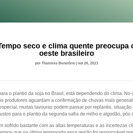
Tempo seco e clima quente preocupa 
oeste brasileiro
por
Thamires Benetório
|
out 26, 2023
ara o plantio da soja no Brasil, está dependendo do clima. No 
os produtores aguardam a confirmação de chuvas mais general
especial, muitas lavouras podem passar por replantio, situação
ustos para o plantio da segunda safra de milho e algodão, pós 
m sofrido bastante com as altas temperaturas e as incertezas cl
armos que na última temporada essa região foi responsável po