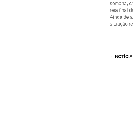
semana, ch
reta final 
Ainda de 
situação r
←
NOTÍCIA