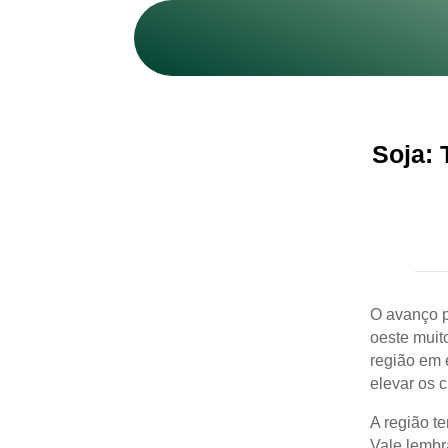
Soja: 
O avanço p
oeste muit
região em 
elevar os c
A região te
Vale lembr