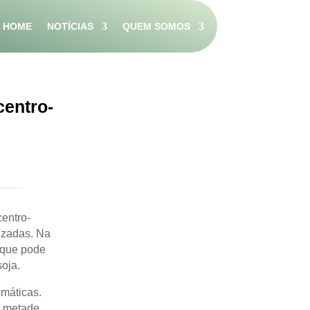
HOME
NOTÍCIAS
QUEM SOMOS
centro-
centro-
izadas. Na
 que pode
soja.
imáticas.
r metade