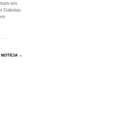
ntram em
as Dakotas.
sem
 NOTÍCIA
→