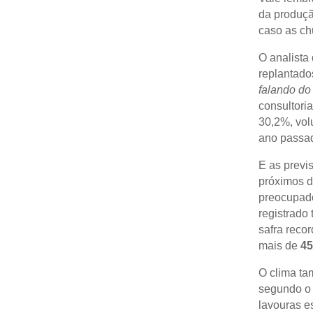
da produçã
caso as ch
O analista
replantado
falando do 
consultori
30,2%, vo
ano passad
E as previ
próximos d
preocupado
registrado
safra reco
mais de
45
O clima ta
segundo o 
lavouras e