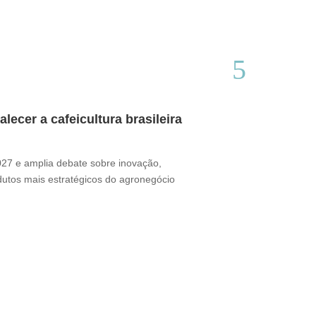
ecer a cafeicultura brasileira
Café brasile
Thamires Benetór
2027 e amplia debate sobre inovação,
Documentário perc
odutos mais estratégicos do agronegócio
sua presença no m
desafio ganha for