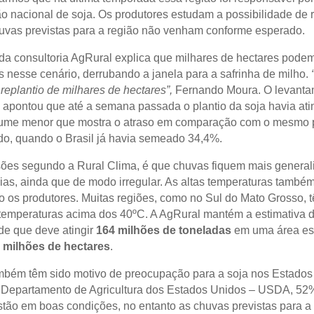
o nacional de soja. Os produtores estudam a possibilidade de r
uvas previstas para a região não venham conforme esperado.
 da consultoria AgRural explica que milhares de hectares podem
s nesse cenário, derrubando a janela para a safrinha de milho.
replantio de milhares de hectares”,
Fernando Moura.
O levanta
a apontou que até a semana passada o plantio da soja havia ati
lume menor que mostra o atraso em comparação com o mesmo 
o, quando o Brasil já havia semeado 34,4%.
sões segundo a Rural Clima, é que chuvas fiquem mais general
ias, ainda que de modo irregular. As altas temperaturas també
 os produtores. Muitas regiões, como no Sul do Mato Grosso, 
 temperaturas acima dos 40ºC. A AgRural mantém a estimativa 
rde que deve atingir
164 milhões de toneladas
em uma área es
 milhões de hectares
.
mbém têm sido motivo de preocupação para a soja nos Estados
Departamento de Agricultura dos Estados Unidos – USDA, 52
stão em boas condições, no entanto as chuvas previstas para a