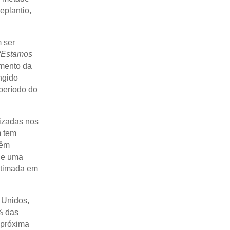
eplantio,
 ser
“Estamos
mento da
ngido
período do
izadas nos
m tem
têm
de uma
timada em
 Unidos,
% das
 próxima