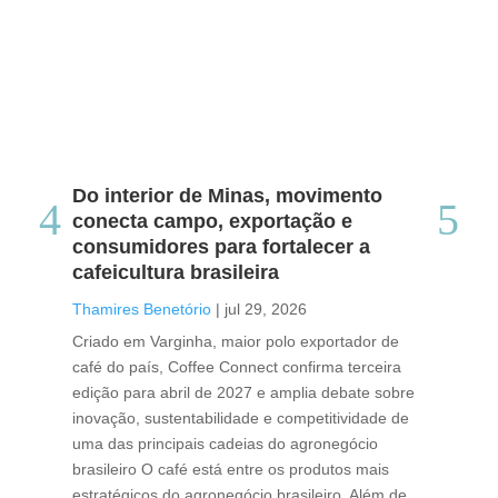
Do interior de Minas, movimento
Ca
conecta campo, exportação e
me
consumidores para fortalecer a
no
cafeicultura brasileira
Tha
Thamires Benetório
|
jul 29, 2026
Doc
Criado em Varginha, maior polo exportador de
Chi
café do país, Coffee Connect confirma terceira
per
edição para abril de 2027 e amplia debate sobre
pod
inovação, sustentabilidade e competitividade de
int
uma das principais cadeias do agronegócio
con
brasileiro O café está entre os produtos mais
exp
estratégicos do agronegócio brasileiro. Além de
des