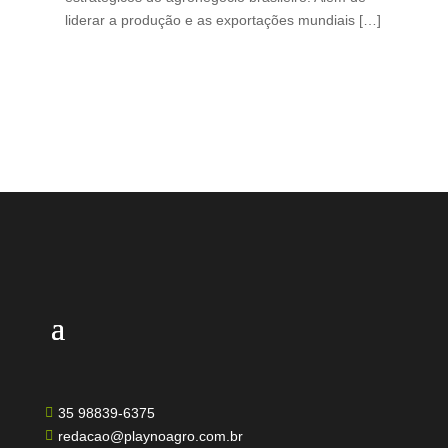
liderar a produção e as exportações mundiais […]
pro
35 98839-6375

redacao@playnoagro.com.br
