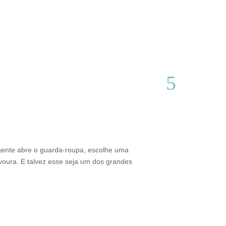
Do interior d
Thamires Benetór
gente abre o guarda-roupa, escolhe uma
Criado em Varginh
voura. E talvez esse seja um dos grandes
sustentabilidade 
brasileiro. Além 