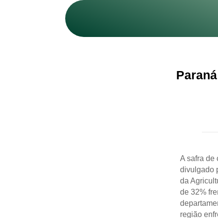
Paraná
A safra de
divulgado 
da Agricul
de 32% fre
departamen
região enf