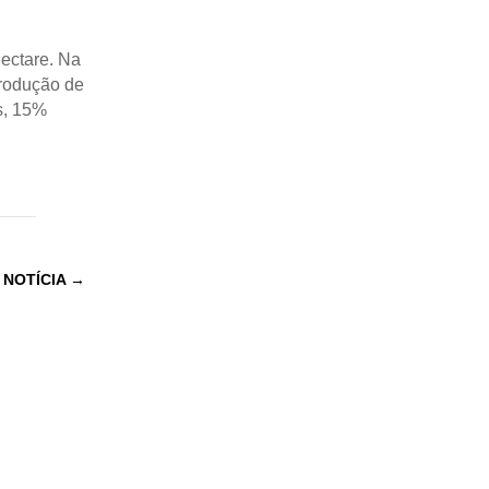
hectare. Na
produção de
s, 15%
 NOTÍCIA
→