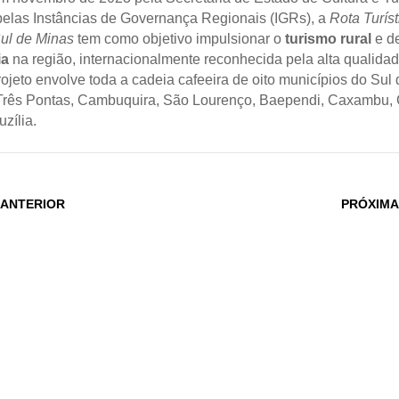
 pelas Instâncias de Governança Regionais (IGRs), a
Rota Turíst
ul de Minas
tem como objetivo impulsionar o
turismo rural
e d
ia
na região, internacionalmente reconhecida pela alta qualida
rojeto envolve toda a cadeia cafeeira de oito municípios do Sul
Três Pontas, Cambuquira, São Lourenço, Baependi, Caxambu,
zília.
 ANTERIOR
PRÓXIMA