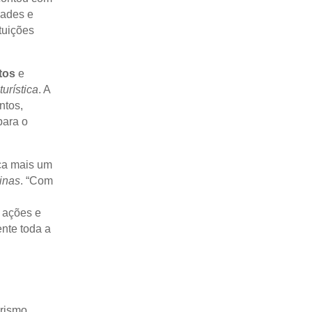
dades e
tuições
tos
e
turística
. A
ntos,
para o
rca mais um
inas
. “Com
 ações e
ente toda a
urismo