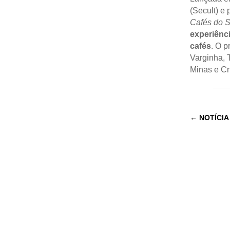
(Secult) e
Cafés do S
experiênc
cafés
. O p
Varginha, 
Minas e Cru
←
NOTÍCIA