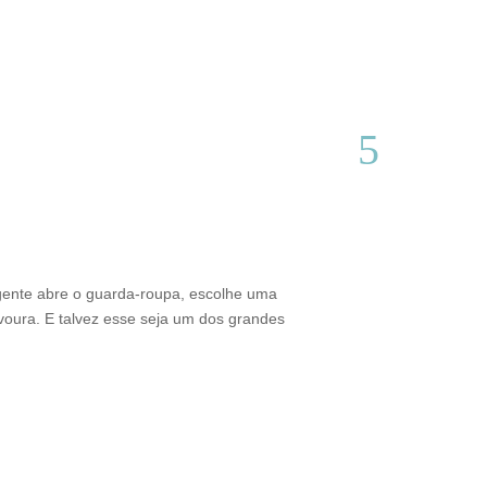
Do interior d
Thamires Benetór
gente abre o guarda-roupa, escolhe uma
Criado em Varginh
voura. E talvez esse seja um dos grandes
sustentabilidade 
brasileiro. Além 