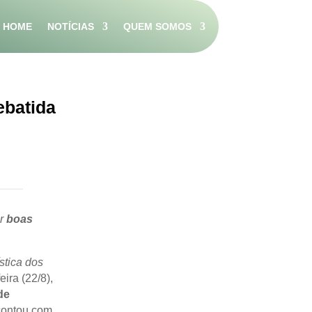
HOME
NOTÍCIAS
QUEM SOMOS
ebatida
ir
boas
stica dos
ira (22/8),
de
 contou com