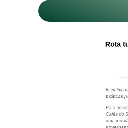
Rota t
Iniciativa 
práticas
pa
Para asse
Cafés do S
uma reuniã
governan