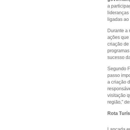
a particip
lideranças
ligadas ao
Durante a 
ações que 
criação d
programas
sucesso da 
Segundo Fr
passo impo
a criação 
responsáve
visitação q
região,” d
Rota Turís
Lançada em