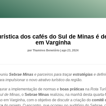
urística dos cafés do Sul de Minas é d
em Varginha
por
Thamires Benetório
|
ago 23, 2024
reuniu
Sebrae Minas
e parceiros para traçar
estratégias
e defin
ra impulsionar o novo atrativo turístico da região.
gurar a implementação de normas e
boas práticas
na
Rota Turí
ul de Minas
, o
Sebrae Minas
realizou, na manhã desta quarta-fe
o em Varginha, com o objetivo de discutir a criação do
comitê 
ça
do projeto. O encontro, que ocorreu no auditório do Sebrae,