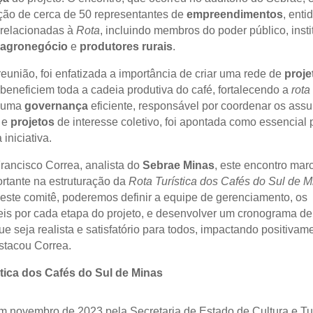
ação de cerca de 50 representantes de
empreendimentos
, enti
 relacionadas à
Rota
, incluindo membros do poder público, insti
agronegócio
e
produtores rurais
.
reunião, foi enfatizada a importância de criar uma rede de
proje
beneficiem toda a cadeia produtiva do café, fortalecendo a
rota 
e uma
governança
eficiente, responsável por coordenar os assu
 e
projetos
de interesse coletivo, foi apontada como essencial 
iniciativa.
ancisco Correa, analista do
Sebrae Minas
, este encontro ma
rtante na estruturação da
Rota Turística dos Cafés do Sul de M
deste comitê, poderemos definir a equipe de gerenciamento, os
is por cada etapa do projeto, e desenvolver um cronograma de
ue seja realista e satisfatório para todos, impactando positivam
estacou Correa.
tica dos Cafés do Sul de Minas
 novembro de 2023 pela Secretaria de Estado de Cultura e T