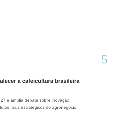
ecer a cafeicultura brasileira
Café brasile
Thamires Benetór
2027 e amplia debate sobre inovação,
Documentário perc
odutos mais estratégicos do agronegócio
sua presença no m
desafio ganha for