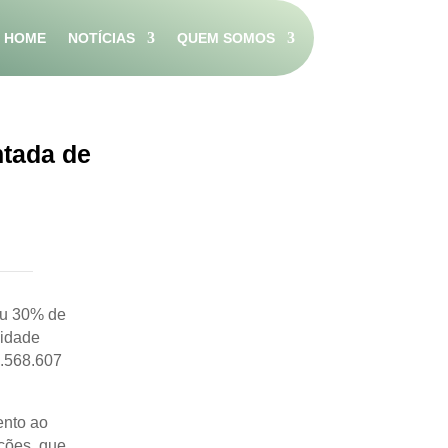
HOME
NOTÍCIAS
QUEM SOMOS
ntada de
iu 30% de
vidade
6.568.607
ento ao
ações, que