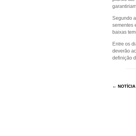
garantiria
Segundo a 
sementes e
baixas tem
Entre os d
deverão ace
definição d
←
NOTÍCIA