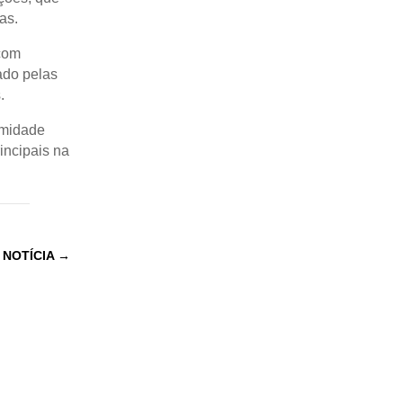
as.
 com
ado pelas
.
umidade
incipais na
 NOTÍCIA
→