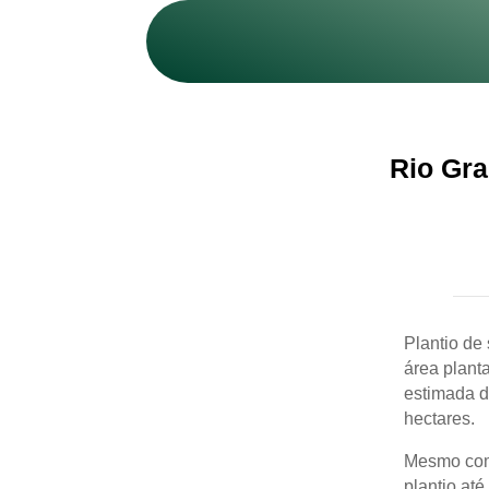
Rio Gra
Plantio de
área plant
estimada d
hectares.
Mesmo com 
plantio at