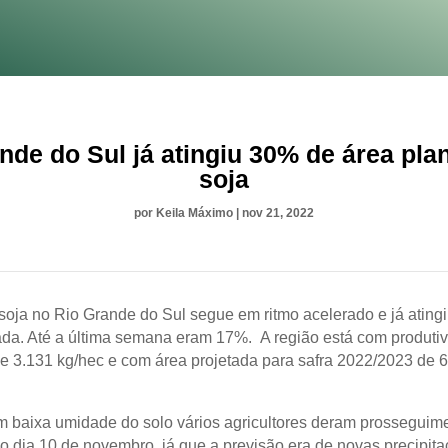
nde do Sul já atingiu 30% de área pla
soja
por
Keila Máximo
|
nov 21, 2022
 soja no Rio Grande do Sul segue em ritmo acelerado e já ating
ada. Até a última semana eram 17%. A região está com produti
e 3.131 kg/hec e com área projetada para safra 2022/2023 de 
baixa umidade do solo vários agricultores deram prosseguim
é o dia 10 de novembro, já que a previsão era de novas precipit