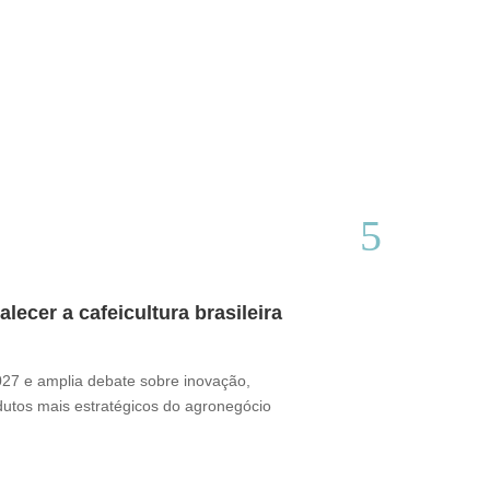
ecer a cafeicultura brasileira
Café brasile
Thamires Benetór
2027 e amplia debate sobre inovação,
Documentário perc
odutos mais estratégicos do agronegócio
sua presença no m
desafio ganha for