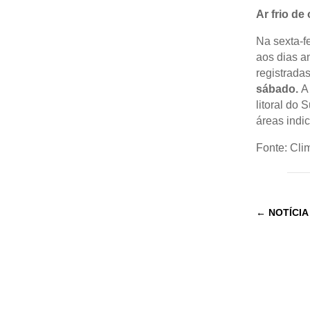
Ar frio de
Na sexta-f
aos dias a
registrada
sábado.
A 
litoral do
áreas indi
Fonte: Cl
←
NOTÍCIA