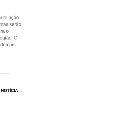
m relação
imas serão
ra o
egião. O
 demais
 NOTÍCIA
→