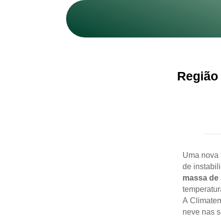
Região 
Uma nova f
de instabil
massa de a
temperatura
A Climate
neve nas s