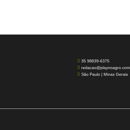
35 98839-6375

redacao@playnoagro.com

São Paulo | Minas Gerais
