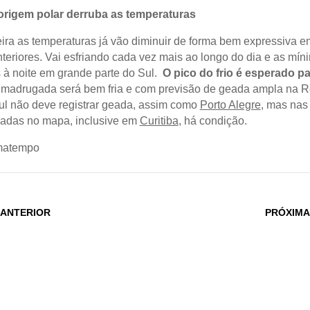
 origem polar derruba as temperaturas
eira as temperaturas já vão diminuir de forma bem expressiva e
nteriores. Vai esfriando cada vez mais ao longo do dia e as mín
s à noite em grande parte do Sul.
O pico do frio é esperado pa
madrugada será bem fria e com previsão de geada ampla na R
 Sul não deve registrar geada, assim como
Porto Alegre
, mas nas
cadas no mapa, inclusive em
Curitiba
, há condição.
imatempo
 ANTERIOR
PRÓXIMA