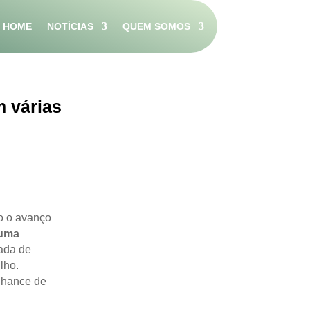
HOME
NOTÍCIAS
QUEM SOMOS
m várias
do o avanço
 uma
uada de
lho.
chance de