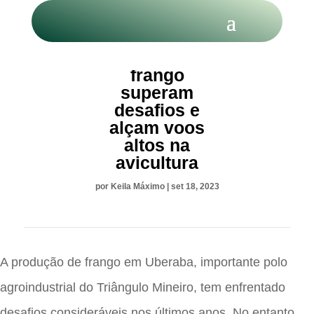
Produtores de
frango
superam
desafios e
alçam voos
altos na
avicultura
por
Keila Máximo
|
set 18, 2023
A produção de frango em Uberaba, importante polo
agroindustrial do Triângulo Mineiro, tem enfrentado
desafios consideráveis ​​nos últimos anos. No entanto,