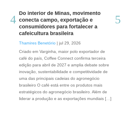
Do interior de Minas, movimento
Ca
conecta campo, exportação e
me
consumidores para fortalecer a
no
cafeicultura brasileira
Tha
Thamires Benetório
|
jul 29, 2026
Doc
Criado em Varginha, maior polo exportador de
Chi
café do país, Coffee Connect confirma terceira
per
edição para abril de 2027 e amplia debate sobre
pod
inovação, sustentabilidade e competitividade de
int
uma das principais cadeias do agronegócio
con
brasileiro O café está entre os produtos mais
exp
estratégicos do agronegócio brasileiro. Além de
des
liderar a produção e as exportações mundiais […]
pro