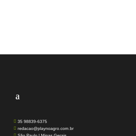
lid
35 98839-6375

redacao@playnoagro.com.br

São Paulo | Minas Gerais
