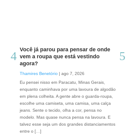
Você já parou para pensar de onde
Do
vem a roupa que está vestindo
co
agora?
co
caf
Thamires Benetório
|
ago 7, 2026
Tha
Eu pensei nisso em Paracatu, Minas Gerais,
enquanto caminhava por uma lavoura de algodão
Cri
em plena colheita. A gente abre o guarda-roupa,
caf
escolhe uma camiseta, uma camisa, uma calça
edi
jeans. Sente o tecido, olha a cor, pensa no
ino
modelo. Mas quase nunca pensa na lavoura. E
uma
talvez esse seja um dos grandes distanciamentos
bra
entre o […]
est