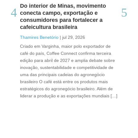
Do interior de Minas, movimento
Ca
conecta campo, exportação e
me
consumidores para fortalecer a
no
cafeicultura brasileira
Tha
Thamires Benetório
|
jul 29, 2026
Doc
Criado em Varginha, maior polo exportador de
Chi
café do país, Coffee Connect confirma terceira
per
edição para abril de 2027 e amplia debate sobre
pod
inovação, sustentabilidade e competitividade de
int
uma das principais cadeias do agronegócio
con
brasileiro O café está entre os produtos mais
exp
estratégicos do agronegócio brasileiro. Além de
des
liderar a produção e as exportações mundiais […]
pro