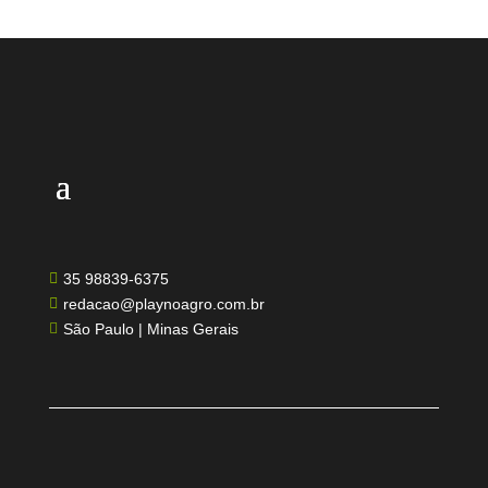
35 98839-6375

redacao@playnoagro.com.br

São Paulo | Minas Gerais
