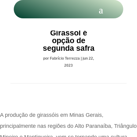
Produção de
Girassol é
opção de
segunda safra
por
Fabrício Terrezza
|
jun 22,
2023
A produção de girassóis em Minas Gerais,
principalmente nas regiões do Alto Paranaíba, Triângulo
Mineiro e Mantiqueira, vem se tornando uma cultura