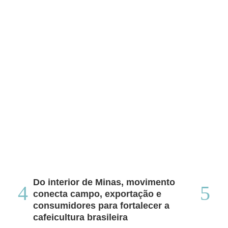
Do interior de Minas, movimento
Ca
conecta campo, exportação e
me
consumidores para fortalecer a
no
cafeicultura brasileira
Tha