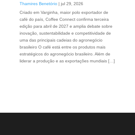
Thamires Benetório
|
jul 29, 2026
Doc
Criado em Varginha, maior polo exportador de
Chi
café do país, Coffee Connect confirma terceira
per
edição para abril de 2027 e amplia debate sobre
pod
inovação, sustentabilidade e competitividade de
int
uma das principais cadeias do agronegócio
con
brasileiro O café está entre os produtos mais
exp
estratégicos do agronegócio brasileiro. Além de
des
liderar a produção e as exportações mundiais […]
pro