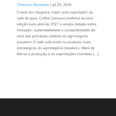
Thamires Benetório
|
jul 29, 2026
Doc
Criado em Varginha, maior polo exportador de
Chi
café do país, Coffee Connect confirma terceira
per
edição para abril de 2027 e amplia debate sobre
pod
inovação, sustentabilidade e competitividade de
int
uma das principais cadeias do agronegócio
con
brasileiro O café está entre os produtos mais
exp
estratégicos do agronegócio brasileiro. Além de
des
liderar a produção e as exportações mundiais […]
pro