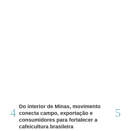
Do interior de Minas, movimento
Ca
conecta campo, exportação e
me
consumidores para fortalecer a
no
cafeicultura brasileira
Tha