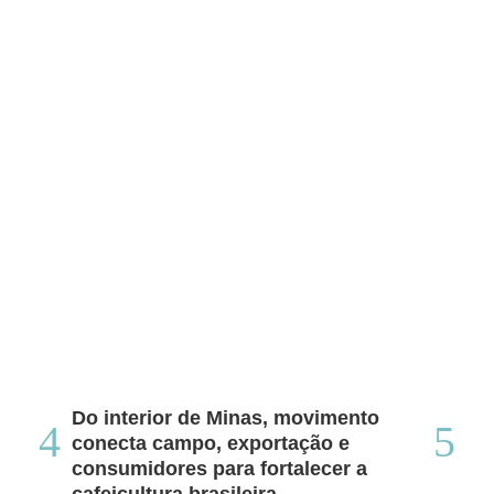
Do interior de Minas, movimento
Ca
conecta campo, exportação e
me
consumidores para fortalecer a
no
cafeicultura brasileira