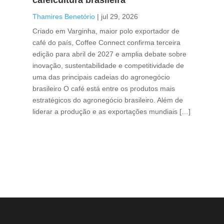
Tha
Thamires Benetório
|
jul 29, 2026
Doc
Criado em Varginha, maior polo exportador de
Chi
café do país, Coffee Connect confirma terceira
per
edição para abril de 2027 e amplia debate sobre
pod
inovação, sustentabilidade e competitividade de
int
uma das principais cadeias do agronegócio
con
brasileiro O café está entre os produtos mais
exp
estratégicos do agronegócio brasileiro. Além de
des
liderar a produção e as exportações mundiais […]
pro