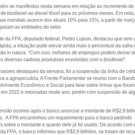
ém se manifestou nesta semana em relação ao incremento de 
 de biodiesel ao diesel fóssil para os próximos meses. Em nota,
ue mandato avance dos atuais 10% para 15%, a partir de març
poiam as entidades do setor.
te da FPA, deputado federal, Pedro Lupion, destacou que sem
ápida, a situação pode elevar ainda mais o percentual da safra 
da in natura.
“Com isso, milhares de empregos podem deixar d
s diversas cadeias produtivas envolvidas com o biodiesel”.
aiores destaques da semana, foi a suspensão da linha de créd
 a agropecuária. A Frente Parlamentar se reuniu com o Band
lvimento Econômico e Social para falar sobre linhas que foram
 em 2022 e retomadas neste ano, porém com suspensão de al
nsão ocorreu após o banco anunciar o montante de R$2,9 bilh
a. A FPA encaminhou um requerimento para o banco pedindo
s sobre o montante e quanto dele já foi usado. De acordo com 
 da FPA, o banco informou que R$2,9 bilhões, se tratam de rec