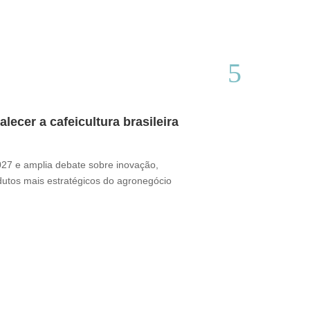
ecer a cafeicultura brasileira
Café brasile
Thamires Benetór
2027 e amplia debate sobre inovação,
Documentário perc
odutos mais estratégicos do agronegócio
sua presença no m
desafio ganha for