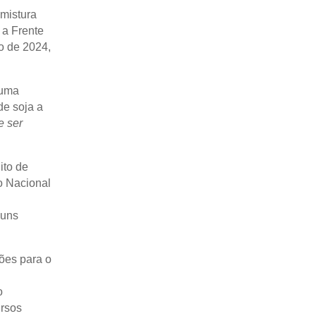
mistura
 a Frente
o de 2024,
 uma
de soja a
e ser
ito de
o Nacional
guns
ões para o
o
ursos