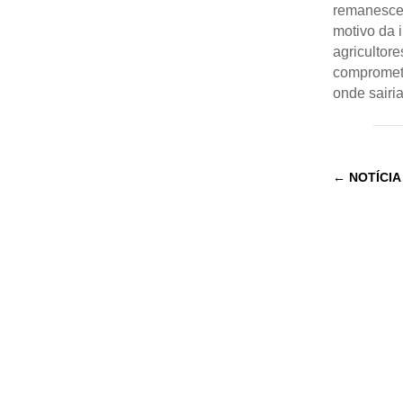
remanescen
motivo da 
agricultore
comprometi
onde sairi
←
NOTÍCIA