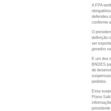
A FPA tamb
obrigatória
defendeu q
conforme a
O presiden
definição r
ser exporta
gerados na
E um dos m
BNDES para
de desenvo
suspensas
pedidos.
Essa suspe
Plano Safr
informaçõe
presidente