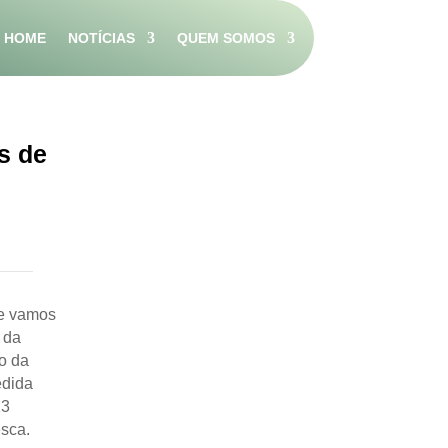
HOME
NOTÍCIAS
QUEM SOMOS
s de
ue vamos
 da
o da
edida
23
esca.