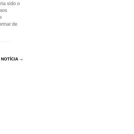
ria sido o
 aos
e
ormar de
 NOTÍCIA
→