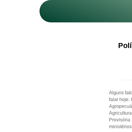
Pol
Alguns fat
falar hoje
Agropecuár
Agricultur
Provisória
ministério