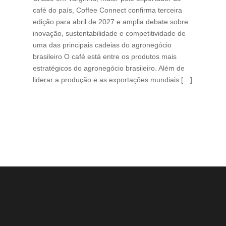
café do país, Coffee Connect confirma terceira
per
edição para abril de 2027 e amplia debate sobre
pod
inovação, sustentabilidade e competitividade de
int
uma das principais cadeias do agronegócio
con
brasileiro O café está entre os produtos mais
exp
estratégicos do agronegócio brasileiro. Além de
des
liderar a produção e as exportações mundiais […]
pro