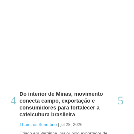
Do interior de Minas, movimento
Ca
conecta campo, exportação e
me
consumidores para fortalecer a
no
cafeicultura brasileira
Tha
Thamires Benetório
|
jul 29, 2026
Doc
Criado em Varginha, maior polo exportador de
Chi