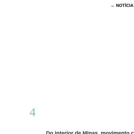
←
NOTÍCIA
Do interior de Minas, movimento c