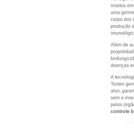
insetos em
uma germin
corpo dos 
produção e
imunológic
Além de au
propriedad
biofungici
doenças em
A tecnolog
Testes gen
alvo, gara
sem a inse
pelos órgã
controle b