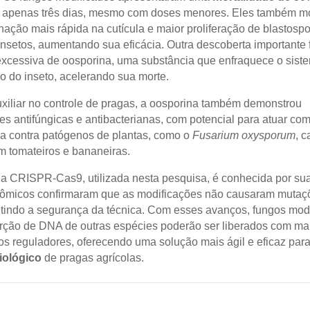
 apenas três dias, mesmo com doses menores. Eles também m
ação mais rápida na cutícula e maior proliferação de blastosp
insetos, aumentando sua eficácia. Outra descoberta importante f
xcessiva de oosporina, uma substância que enfraquece o sist
o do inseto, acelerando sua morte.
xiliar no controle de pragas, a oosporina também demonstrou
es antifúngicas e antibacterianas, com potencial para atuar co
da contra patógenos de plantas, como o
Fusarium oxysporum
, 
 tomateiros e bananeiras.
ia CRISPR-Cas9, utilizada nesta pesquisa, é conhecida por sua
ômicos confirmaram que as modificações não causaram mutaçõ
ntindo a segurança da técnica. Com esses avanços, fungos mod
rção de DNA de outras espécies poderão ser liberados com mai
os reguladores, oferecendo uma solução mais ágil e eficaz para
iológico
de pragas agrícolas.