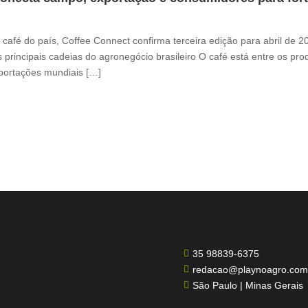
café do país, Coffee Connect confirma terceira edição para abril de 
 principais cadeias do agronegócio brasileiro O café está entre os pr
xportações mundiais […]
35 98839-6375

redacao@playnoagro.com

São Paulo | Minas Gerais
