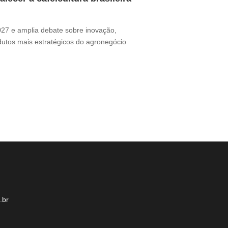
Thamires Benetór
2027 e amplia debate sobre inovação,
Documentário perc
odutos mais estratégicos do agronegócio
sua presença no m
desafio ganha for
.br