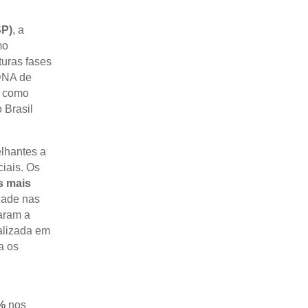
SP)
, a
mo
turas fases
 DNA de
s como
 Brasil
elhantes a
ciais. Os
s mais
dade nas
aram a
alizada em
a os
%
nos