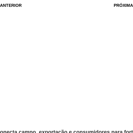
 ANTERIOR
PRÓXIMA
onecta campo, exportação e consumidores para fortal