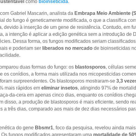
ustentável
como
bioinseticida
.
com Gabriel Mascarin, analista da
Embrapa Meio Ambiente (
cial do fungo é geneticamente modificada, o que a classifica co
a, devido à inserção de um gene de resistência. Contudo, em fu
a, a intenção é aplicar a edição genética sem a introdução de
écies. Dessa forma, os fungos modificados seriam classificado
ais e poderiam ser
liberados no mercado
de bioinseticidas no
acilidade.
omparou duas formas do fungo: os
blastosporos
, células sem
e os conídios, a forma mais utilizada nos micopesticidas comer
 foram surpreendentes. Os blastosporos mostraram-se
3,3 veze
% mais rápidos em
eliminar insetos
, atingindo 97% de mortali
traça-da-cera em apenas cinco dias, enquanto os conídios cheg
m disso, a produção de blastosporos é mais eficiente, sendo re
s a três dias, comparado aos mais de dez dias necessários par
enética do gene
Bbsmr1
, foco da pesquisa, revelou ainda mais
. Os fungos modificados apresentaram uma
mortalidade de 50