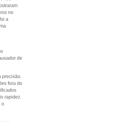
ostraram
oros no
oi a
ema
mo
causador de
 precisão.
es fora do
ificados
s rapidez
 o