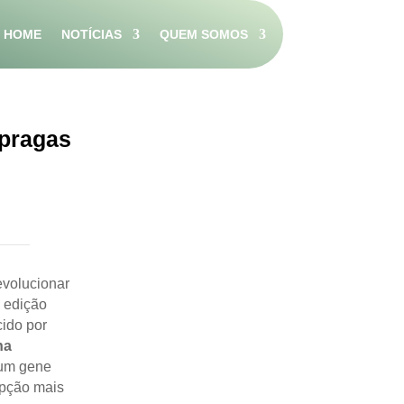
HOME
NOTÍCIAS
QUEM SOMOS
 pragas
evolucionar
e edição
cido por
na
 um gene
opção mais