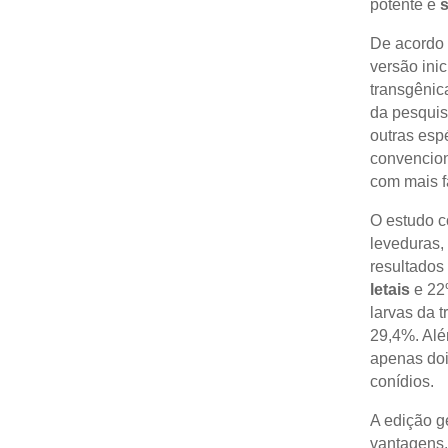
potente e
s
De acordo 
versão ini
transgênic
da pesquis
outras esp
convencion
com mais f
O estudo c
leveduras, 
resultados
letais
e 22
larvas da 
29,4%. Alé
apenas doi
conídios.
A edição g
vantagens