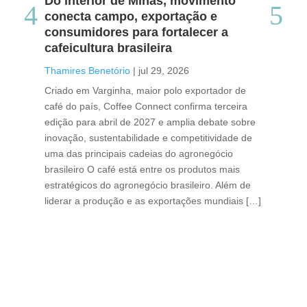
Do interior de Minas, movimento
Ca
conecta campo, exportação e
me
consumidores para fortalecer a
no
cafeicultura brasileira
Tha
Thamires Benetório
|
jul 29, 2026
Doc
Criado em Varginha, maior polo exportador de
Chi
café do país, Coffee Connect confirma terceira
per
edição para abril de 2027 e amplia debate sobre
pod
inovação, sustentabilidade e competitividade de
int
uma das principais cadeias do agronegócio
con
brasileiro O café está entre os produtos mais
exp
estratégicos do agronegócio brasileiro. Além de
des
liderar a produção e as exportações mundiais […]
pro