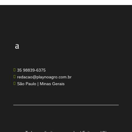
35 98839-6375

redacao@playnoagro.com.br

São Paulo | Minas Gerais
