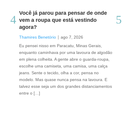
Você já parou para pensar de onde
Do
vem a roupa que está vestindo
co
agora?
co
caf
|
Thamires Benetório
ago 7, 2026
Tha
Eu pensei nisso em Paracatu, Minas Gerais,
enquanto caminhava por uma lavoura de algodão
Cri
em plena colheita. A gente abre o guarda-roupa,
caf
escolhe uma camiseta, uma camisa, uma calça
edi
jeans. Sente o tecido, olha a cor, pensa no
ino
modelo. Mas quase nunca pensa na lavoura. E
uma
talvez esse seja um dos grandes distanciamentos
bra
entre o […]
est
lid